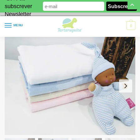
subscrever
Newsletter
MENU
0