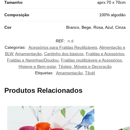
Tamanho
aprx.70 x 70cm
Composição
100% algodão
Cor
Branco, Bege, Rosa, Azul, Cinza
REF:
n.d.
Categorias:
Acessórios para Fraldas Reutilizáveis
,
Alimentação e
BLW
,
Amamentação
,
Cantinho dos básicos
,
Fraldas e Acessórios
,
Fraldas e Naninhas/Doudou
,
Fraldas reutilizáveis e Acessórios
,
Higiene e Bem-estar
,
Têxteis, Móveis e Decoração
Etiquetas:
Amamentação
,
Têxtil
Produtos Relacionados