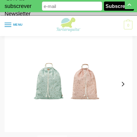
subscrever
Newsletter
MENU
0