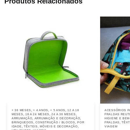
Produtos Relacionados
,
,
,
+ 36 MESES
+ 4 ANOS
+ 5 ANOS
12 A 18
ACESSÓRIOS P
,
,
,
MESES
18 A 24 MESES
24 A 36 MESES
FRALDAS REUTI
,
,
ARRUMAÇÃO
ARRUMAÇÃO E DECORAÇÃO
HIGIENE E BEM
,
,
,
BRINQUEDOS
CONSTRUÇÃO / BLOCOS
POR
FRALDAS
TÊXT
,
,
IDADE
TÊXTEIS, MÓVEIS E DECORAÇÃO
VIAGEM