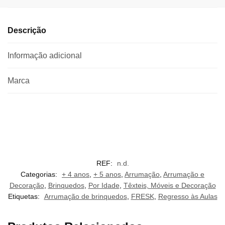
Descrição
Informação adicional
Marca
REF:
n.d.
Categorias:
+ 4 anos
,
+ 5 anos
,
Arrumação
,
Arrumação e
Decoração
,
Brinquedos
,
Por Idade
,
Têxteis, Móveis e Decoração
Etiquetas:
Arrumação de brinquedos
,
FRESK
,
Regresso às Aulas