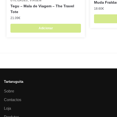
,
UTILIDADES
VIAGEM
Muda Fralda
Tegu – Mala de Viagem – The Travel
18.60
€
Tote
21.09
€
Adicionar
Tartaruguita
Sobre
Contactos
Loja
Produtos