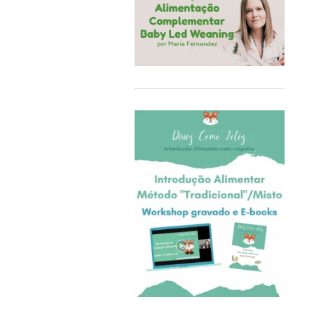
COQ6GRUE
Cra-Z-Art
Crealign
Cubbies
Delphin
Delta Children
Doddl
DoddleBags
Doidy Cup®
EBULOBO
ECO Brotbox
eco rascals
Educa
Ego Editora
Eigenart
El Saquitos de la Salud