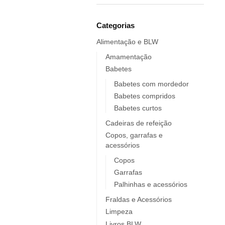
Elobra KIDS
Endro
Categorias
Europrice
Alimentação e BLW
Everyday Baby
ezpz
Amamentação
Babetes
Fidella
FIIL
Babetes com mordedor
Babetes compridos
FOOOTY
Babetes curtos
FRESK
Cadeiras de refeição
FÜRNIS
Copos, garrafas e
Giotto / Giotto be-bè
acessórios
Gloop
Copos
Goula
Garrafas
Grabease
Palhinhas e acessórios
grums
Fraldas e Acessórios
Haakaa
Limpeza
HappyBear Diapers
Livros BLW