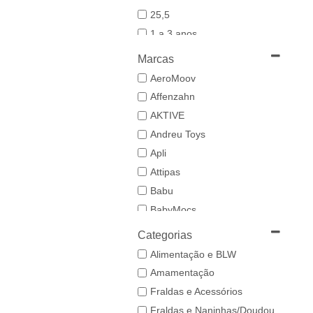
25,5
1 a 3 anos
19-20
Marcas
21
AeroMoov
21,5-22,5
Affenzahn
22
AKTIVE
23
Andreu Toys
23/24
Apli
24-25,5
Attipas
25
Babu
26/27
BabyMocs
28
Babywoods
Categorias
29/30
BACIUZZI
Alimentação e BLW
3 a 6 anos
Baghera
Amamentação
31
Bambo Nature
Fraldas e Acessórios
32/33
BAZAR BIZAR
Fraldas e Naninhas/Doudou