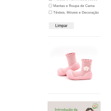
50/56
BB&Co
Mantas e Roupa de Cama
62/68
Bblüv
Têxteis, Móveis e Decoração
74/80
Beach & Bandits
86/92
Beyona
Limpar
A4
BiOBUDDi
Bobbi Ravioli
Bodywear Beeren
BOHOPANNA
Booksmile
BS Toys
Bumbo
BundleBean
Carl Oscar®
Cayro
Chilly's
Close Parent
Colorino