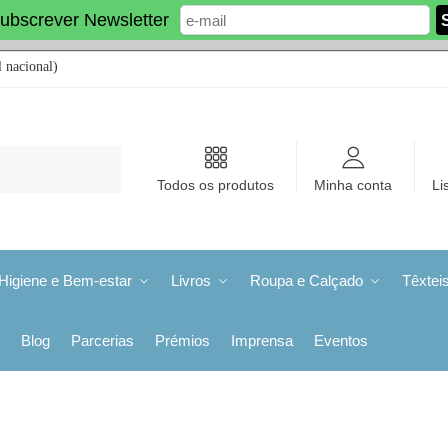
ubscrever Newsletter
 nacional)
Todos os produtos
Minha conta
Li
Higiene e Bem-estar
Livros
Roupa e Calçado
Têxtei
Blog
Parcerias
Prémios
Imprensa
Eventos