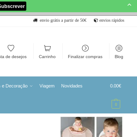
envio grátis a partir de 50€
envios rápidos
sta de desejos
Carrinho
Finalizar compras
Blog
s e Decoração
Viagem
Novidades
0.00
€
0