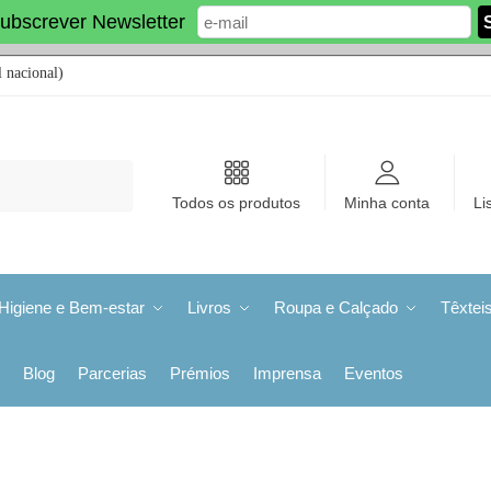
ubscrever Newsletter
 nacional)
Todos os produtos
Minha conta
Li
Higiene e Bem-estar
Livros
Roupa e Calçado
Têxtei
Blog
Parcerias
Prémios
Imprensa
Eventos