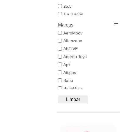
25,5
1 a 3 anos
19-20
Marcas
21
AeroMoov
21,5-22,5
Affenzahn
22
AKTIVE
23
Andreu Toys
23/24
Apli
24-25,5
Attipas
25
Babu
26/27
BabyMocs
28
Babywoods
Limpar
29/30
BACIUZZI
3 a 6 anos
Baghera
31
Bambo Nature
32/33
BAZAR BIZAR