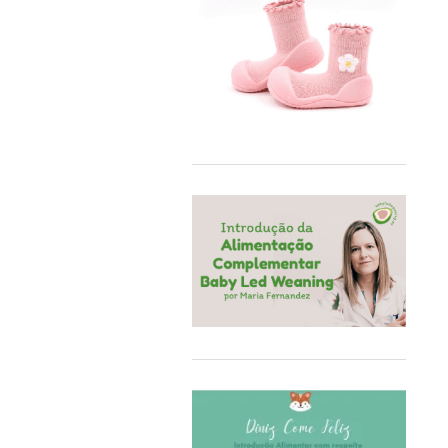
50/56
BB&Co
62/68
Bblüv
74/80
Beach & Bandits
86/92
Beyona
A4
BiOBUDDi
Bobbi Ravioli
Bodywear Beeren
BOHOPANNA
Booksmile
BS Toys
Bumbo
BundleBean
Carl Oscar®
Cayro
Chilly's
Close Parent
Colorino