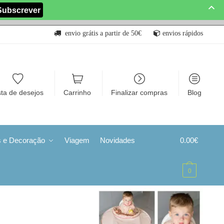
envio grátis a partir de 50€
envios rápidos
sta de desejos
Carrinho
Finalizar compras
Blog
s e Decoração
Viagem
Novidades
0.00
€
0