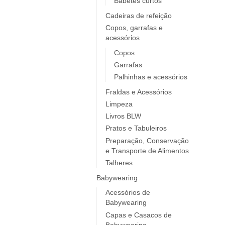
Babetes curtos
Elobra KIDS
Cadeiras de refeição
Endro
Copos, garrafas e
Europrice
acessórios
Everyday Baby
Copos
ezpz
Garrafas
Fidella
Palhinhas e acessórios
FIIL
Fraldas e Acessórios
FOOOTY
Limpeza
FRESK
Livros BLW
FÜRNIS
Pratos e Tabuleiros
Giotto / Giotto be-bè
Preparação, Conservação
e Transporte de Alimentos
Gloop
Talheres
Goula
Babywearing
Grabease
grums
Acessórios de
Babywearing
Haakaa
Capas e Casacos de
HappyBear Diapers
Babywearing