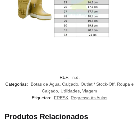
REF:
n.d.
Categorias:
Botas de Água
,
Calçado
,
Outlet / Stock-Off
,
Roupa e
Calçado
,
Utilidades
,
Viagem
Etiquetas:
FRESK
,
Regresso às Aulas
Produtos Relacionados