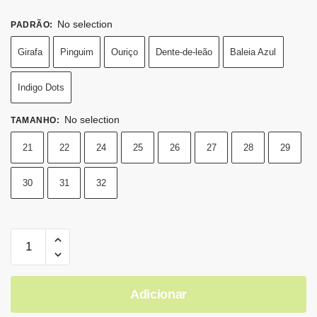
No selection
PADRÃO
:
Girafa
Pinguim
Ouriço
Dente-de-leão
Baleia Azul
Indigo Dots
No selection
TAMANHO
:
21
22
24
25
26
27
28
29
30
31
32
Adicionar