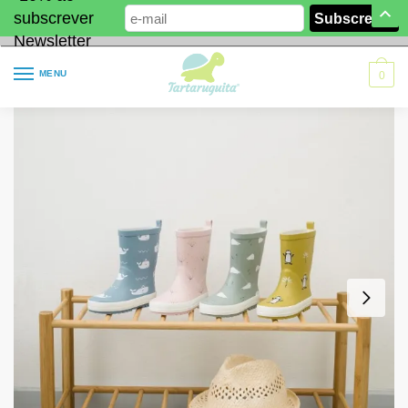
subscrever
Newsletter
MENU
0