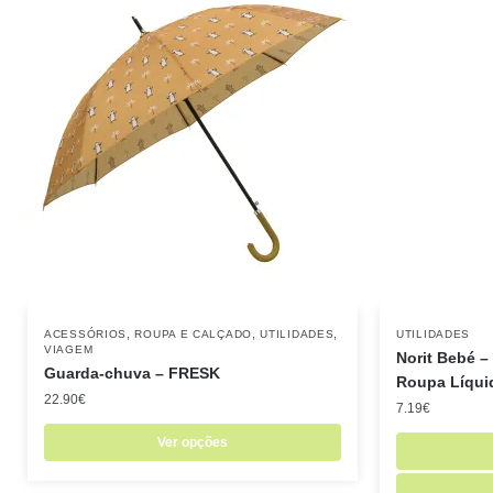
,
,
,
ACESSÓRIOS
ROUPA E CALÇADO
UTILIDADES
UTILIDADES
VIAGEM
Norit Bebé –
Guarda-chuva – FRESK
Roupa Líqui
22.90
€
7.19
€
Ver opções