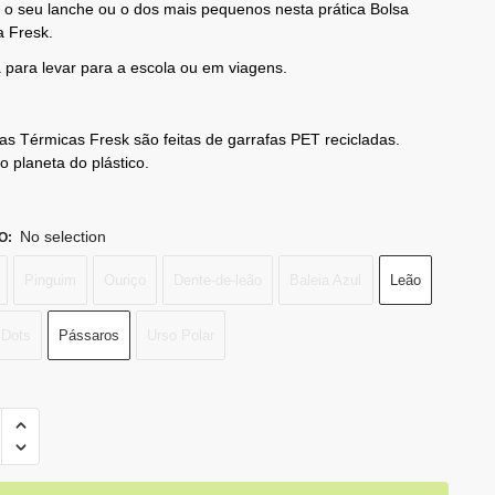
o seu lanche ou o dos mais pequenos nesta prática Bolsa
a Fresk.
a para levar para a escola ou em viagens.
as Térmicas Fresk são feitas de garrafas PET recicladas.
 o planeta do plástico.
No selection
O
:
Pinguim
Ouriço
Dente-de-leão
Baleia Azul
Leão
 Dots
Pássaros
Urso Polar