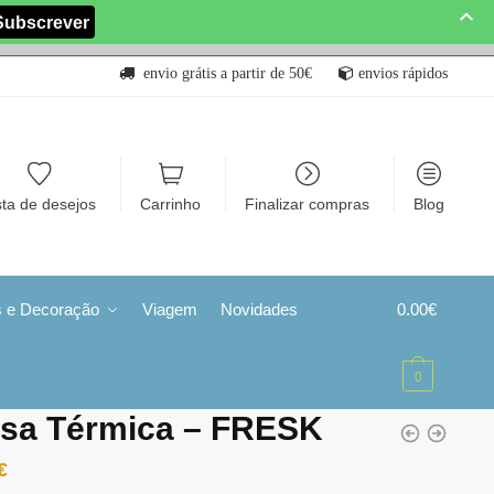
envio grátis a partir de 50€
envios rápidos
sta de desejos
Carrinho
Finalizar compras
Blog
s e Decoração
Viagem
Novidades
0.00
€
0
lsa Térmica – FRESK
€