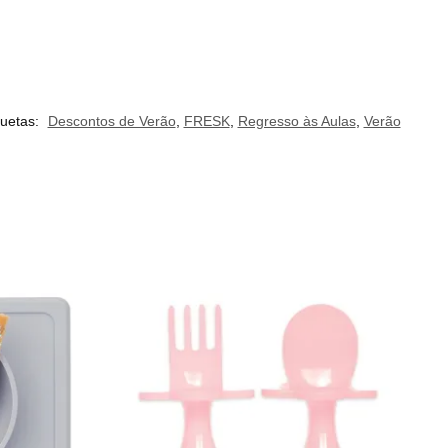
quetas:
Descontos de Verão
,
FRESK
,
Regresso às Aulas
,
Verão