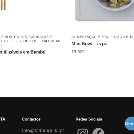
 E BLW
,
COPOS, GARRAFAS E
ALIMENTAÇÃO E BLW
,
PRATOS E T
,
OUTLET / STOCK-OFF
,
PALHINHAS
Mini Bowl – ezpz
S
eutilizáveis em Bambú
19.90
€
NTA
Contactos
Redes Sociais
info@tartaruguita.pt