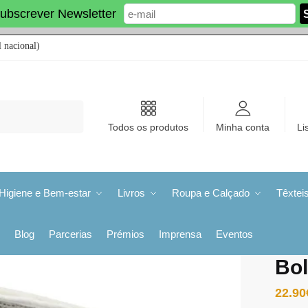
ubscrever Newsletter
 nacional)
Todos os produtos
Minha conta
Li
Higiene e Bem-estar
Livros
Roupa e Calçado
Têxtei
Blog
Parcerias
Prémios
Imprensa
Eventos
Bo
22.90