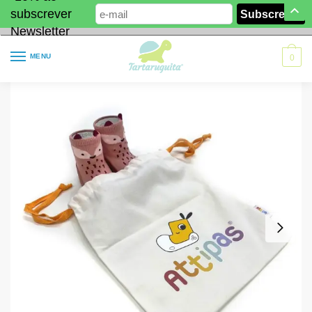
subscrever
Newsletter
MENU
0