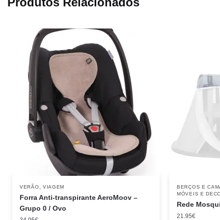
Produtos Relacionados
,
VERÃO
VIAGEM
BERÇOS E CAM
MÓVEIS E DEC
Forra Anti-transpirante AeroMoov –
Rede Mosqui
Grupo 0 / Ovo
21.95
€
34.95
€