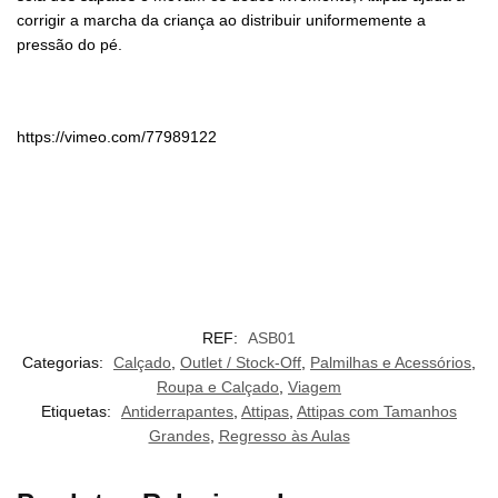
corrigir a marcha da criança ao distribuir uniformemente a
pressão do pé.
https://vimeo.com/77989122
REF:
ASB01
Categorias:
Calçado
,
Outlet / Stock-Off
,
Palmilhas e Acessórios
,
Roupa e Calçado
,
Viagem
Etiquetas:
Antiderrapantes
,
Attipas
,
Attipas com Tamanhos
Grandes
,
Regresso às Aulas