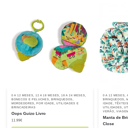
,
,
,
,
0 A 12 MESES
12 A 18 MESES
18 A 24 MESES
0 A 12 MESES
,
,
,
BONECOS E PELUCHES
BRINQUEDOS
BRINQUEDOS
,
,
,
MORDEDORES
POR IDADE
UTILIDADES E
IDADE
TÊXTEI
,
BRINCADEIRAS
UTILIDADES
UT
,
VERÃO
VIAGE
Oops Guizo Livro
Manta de Bri
11.99
€
Close