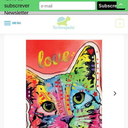
subscrever
Newsletter
MENU
0