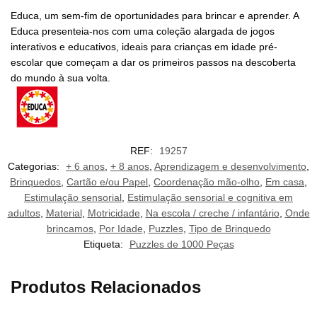
Educa, um sem-fim de oportunidades para brincar e aprender. A
Educa presenteia-nos com uma coleção alargada de jogos
interativos e educativos, ideais para crianças em idade pré-
escolar que começam a dar os primeiros passos na descoberta
do mundo à sua volta.
REF:
19257
Categorias:
+ 6 anos
,
+ 8 anos
,
Aprendizagem e desenvolvimento
,
Brinquedos
,
Cartão e/ou Papel
,
Coordenação mão-olho
,
Em casa
,
Estimulação sensorial
,
Estimulação sensorial e cognitiva em
adultos
,
Material
,
Motricidade
,
Na escola / creche / infantário
,
Onde
brincamos
,
Por Idade
,
Puzzles
,
Tipo de Brinquedo
Etiqueta:
Puzzles de 1000 Peças
Produtos Relacionados