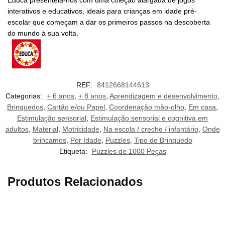
Educa presenteia-nos com uma coleção alargada de jogos
interativos e educativos, ideais para crianças em idade pré-
escolar que começam a dar os primeiros passos na descoberta
do mundo à sua volta.
REF:
8412668144613
Categorias:
+ 6 anos
,
+ 8 anos
,
Aprendizagem e desenvolvimento
,
Brinquedos
,
Cartão e/ou Papel
,
Coordenação mão-olho
,
Em casa
,
Estimulação sensorial
,
Estimulação sensorial e cognitiva em
adultos
,
Material
,
Motricidade
,
Na escola / creche / infantário
,
Onde
brincamos
,
Por Idade
,
Puzzles
,
Tipo de Brinquedo
Etiqueta:
Puzzles de 1000 Peças
Produtos Relacionados