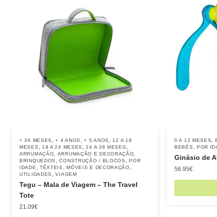
,
,
,
,
+ 36 MESES
+ 4 ANOS
+ 5 ANOS
12 A 18
0 A 12 MESES
,
,
,
,
MESES
18 A 24 MESES
24 A 36 MESES
BEBÉS
POR ID
,
,
ARRUMAÇÃO
ARRUMAÇÃO E DECORAÇÃO
Ginásio de 
,
,
BRINQUEDOS
CONSTRUÇÃO / BLOCOS
POR
,
,
IDADE
TÊXTEIS, MÓVEIS E DECORAÇÃO
56.95
€
,
UTILIDADES
VIAGEM
Tegu – Mala de Viagem – The Travel
Tote
21.09
€