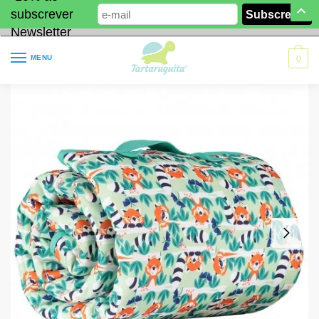
subscrever
Newsletter
MENU
0