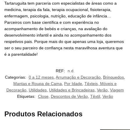
Tartaruguita tem parceria com especialistas de áreas como a
medicina, terapia da fala, terapia ocupacional, fisioterapia,
enfermagem, psicologia, nutrição, educação de infância…
Parceiros com base científica e com experiência no
acompanhamento de bebés e crianças, na avaliação do
desenvolvimento infantil e ainda no acompanhamento dos
respetivos pais. Porque mais do que apenas uma loja, queremos
ser o seu parceiro de confiança nesta maravilhosa aventura que
é a parentalidade!
REF:
n.d.
Categorias:
0 a 12 meses
,
Arrumação e Decoração
,
Brinquedos
,
Mantas e Roupa de Cama
,
Por Idade
,
Têxteis, Móveis e
Decoração
,
Utilidades
,
Utilidades e Brincadeiras
,
Verão
,
Viagem
Etiquetas:
Close
,
Descontos de Verão
,
Têxtil
,
Verão
Produtos Relacionados