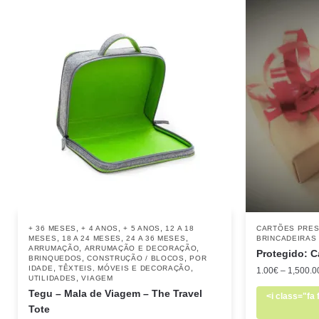
,
,
,
+ 36 MESES
+ 4 ANOS
+ 5 ANOS
12 A 18
CARTÕES PRE
,
,
,
MESES
18 A 24 MESES
24 A 36 MESES
BRINCADEIRAS
,
,
ARRUMAÇÃO
ARRUMAÇÃO E DECORAÇÃO
Protegido: Ca
,
,
BRINQUEDOS
CONSTRUÇÃO / BLOCOS
POR
,
,
IDADE
TÊXTEIS, MÓVEIS E DECORAÇÃO
1.00
€
–
1,500.0
,
UTILIDADES
VIAGEM
Tegu – Mala de Viagem – The Travel
<i class="fa
Tote