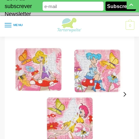
subscrever
Newsletter
MENU
0