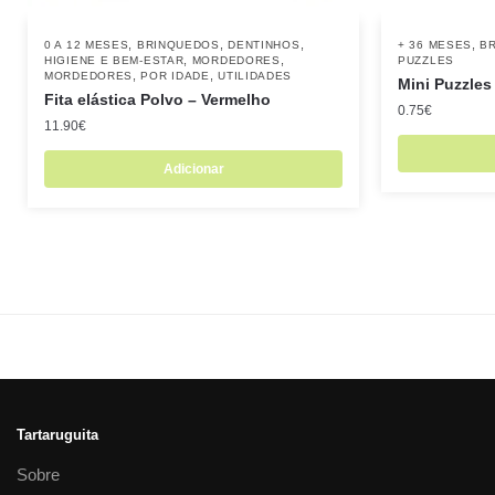
,
,
,
,
0 A 12 MESES
BRINQUEDOS
DENTINHOS
+ 36 MESES
B
,
,
HIGIENE E BEM-ESTAR
MORDEDORES
PUZZLES
,
,
MORDEDORES
POR IDADE
UTILIDADES
Mini Puzzles
Fita elástica Polvo – Vermelho
0.75
€
11.90
€
Adicionar
Tartaruguita
Sobre