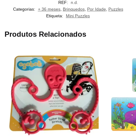
REF:
n.d.
Categorias:
+ 36 meses
,
Brinquedos
,
Por Idade
,
Puzzles
Etiqueta:
Mini Puzzles
Produtos Relacionados