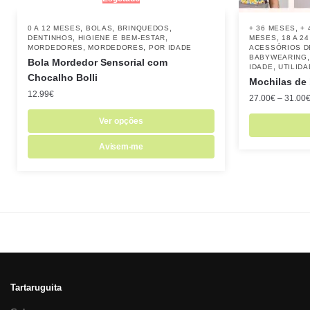
,
,
,
,
0 A 12 MESES
BOLAS
BRINQUEDOS
+ 36 MESES
+ 
,
,
,
DENTINHOS
HIGIENE E BEM-ESTAR
MESES
18 A 2
,
,
MORDEDORES
MORDEDORES
POR IDADE
ACESSÓRIOS D
BABYWEARING
Bola Mordedor Sensorial com
,
IDADE
UTILID
Chocalho Bolli
Mochilas de 
12.99
€
27.00
€
–
31.00
Ver opções
Avisem-me
Tartaruguita