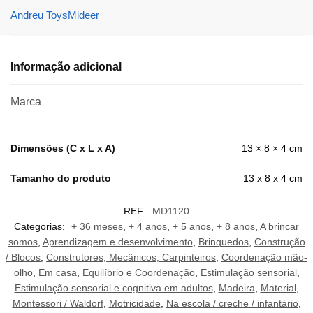
Andreu Toys
Mideer
Informação adicional
Marca
Dimensões (C x L x A)
13 × 8 × 4 cm
Tamanho do produto
13 x 8 x 4 cm
REF:
MD1120
Categorias:
+ 36 meses
,
+ 4 anos
,
+ 5 anos
,
+ 8 anos
,
A brincar
somos
,
Aprendizagem e desenvolvimento
,
Brinquedos
,
Construção
/ Blocos
,
Construtores, Mecânicos, Carpinteiros
,
Coordenação mão-
olho
,
Em casa
,
Equilíbrio e Coordenação
,
Estimulação sensorial
,
Estimulação sensorial e cognitiva em adultos
,
Madeira
,
Material
,
Montessori / Waldorf
,
Motricidade
,
Na escola / creche / infantário
,