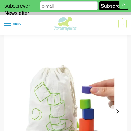
subscrever
Newsletter
MENU
0