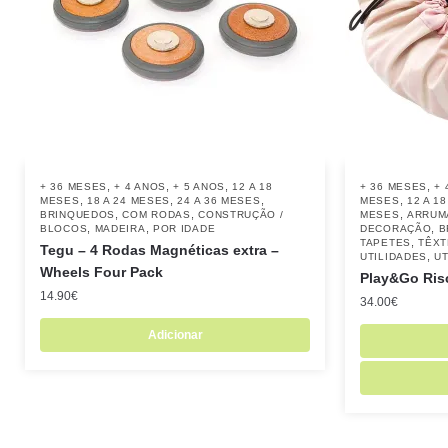
,
,
,
,
+ 36 MESES
+ 4 ANOS
+ 5 ANOS
12 A 18
+ 36 MESES
+ 
,
,
,
,
MESES
18 A 24 MESES
24 A 36 MESES
MESES
12 A 1
,
,
,
BRINQUEDOS
COM RODAS
CONSTRUÇÃO /
MESES
ARRUM
,
,
,
BLOCOS
MADEIRA
POR IDADE
DECORAÇÃO
B
,
TAPETES
TÊXT
Tegu – 4 Rodas Magnéticas extra –
,
UTILIDADES
UT
Wheels Four Pack
Play&Go Ris
14.90
€
34.00
€
Adicionar