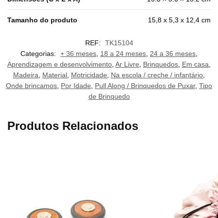
Tamanho do produto
15,8 x 5,3 x 12,4 cm
REF:
TK15104
Categorias:
+ 36 meses
,
18 a 24 meses
,
24 a 36 meses
,
Aprendizagem e desenvolvimento
,
Ar Livre
,
Brinquedos
,
Em casa
,
Madeira
,
Material
,
Motricidade
,
Na escola / creche / infantário
,
Onde brincamos
,
Por Idade
,
Pull Along / Brinquedos de Puxar
,
Tipo
de Brinquedo
Produtos Relacionados