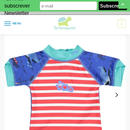
subscrever
Newsletter
MENU
0