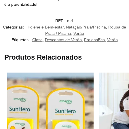
é a parentalidade!
REF:
n.d.
Categorias:
Higiene e Bem-estar
,
Natação/Praia/Piscina
,
Roupa de
Praia / Piscina
,
Verão
Etiquetas:
Close
,
Descontos de Verão
,
FraldasEco
,
Verão
Produtos Relacionados