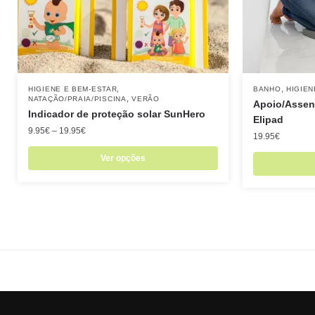
,
,
HIGIENE E BEM-ESTAR
BANHO
HIGIEN
,
NATAÇÃO/PRAIA/PISCINA
VERÃO
Apoio/Assen
Indicador de proteção solar SunHero
Elipad
9.95
€
–
19.95
€
19.95
€
Ver opções