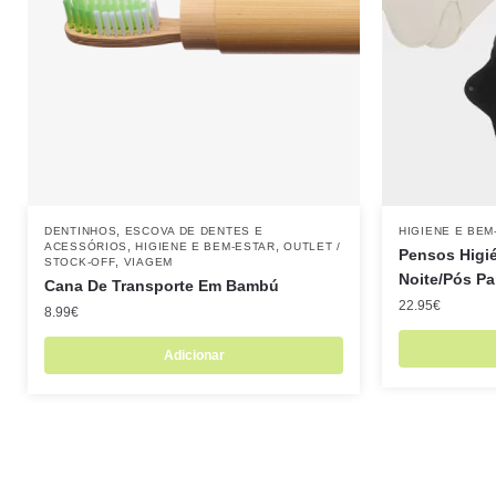
,
DENTINHOS
ESCOVA DE DENTES E
HIGIENE E BEM
,
,
ACESSÓRIOS
HIGIENE E BEM-ESTAR
OUTLET /
Pensos Higié
,
STOCK-OFF
VIAGEM
Noite/Pós Pa
Cana De Transporte Em Bambú
22.95
€
8.99
€
Adicionar