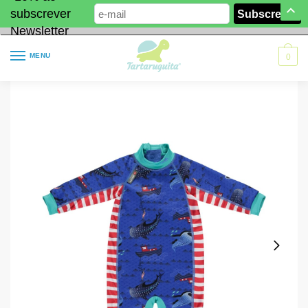
subscrever
Newsletter
MENU
0