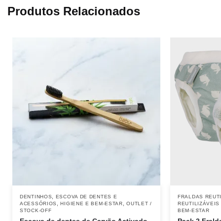
Produtos Relacionados
,
DENTINHOS
ESCOVA DE DENTES E
FRALDAS REUTI
,
,
ACESSÓRIOS
HIGIENE E BEM-ESTAR
OUTLET /
REUTILIZÁVEIS
STOCK-OFF
BEM-ESTAR
Escova de dentes de Carvão Activado
Pack 2 Frald