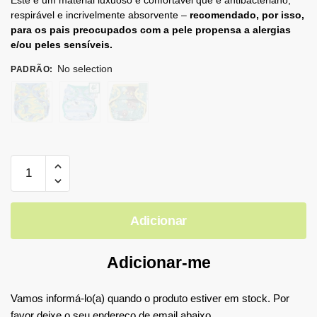
Este é um material luxuoso e confortável que é antibacteriano,
respirável e incrivelmente absorvente –
recomendado, por isso,
para os pais preocupados com a pele propensa a alergias
e/ou peles sensíveis.
No selection
PADRÃO
:
Adicionar
Adicionar-me
Vamos informá-lo(a) quando o produto estiver em stock. Por
favor deixe o seu endereço de email abaixo.