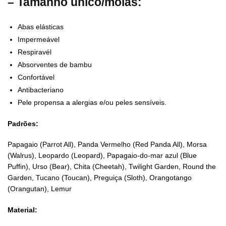
– Tamanho único/molas:
Abas elásticas
Impermeável
Respiravél
Absorventes de bambu
Confortável
Antibacteriano
Pele propensa a alergias e/ou peles sensíveis.
Padrões:
Papagaio (Parrot All), Panda Vermelho (Red Panda All), Morsa
(Walrus), Leopardo (Leopard), Papagaio-do-mar azul (Blue
Puffin), Urso (Bear), Chita (Cheetah), Twilight Garden, Round the
Garden, Tucano (Toucan), Preguiça (Sloth), Orangotango
(Orangutan), Lemur
Material: