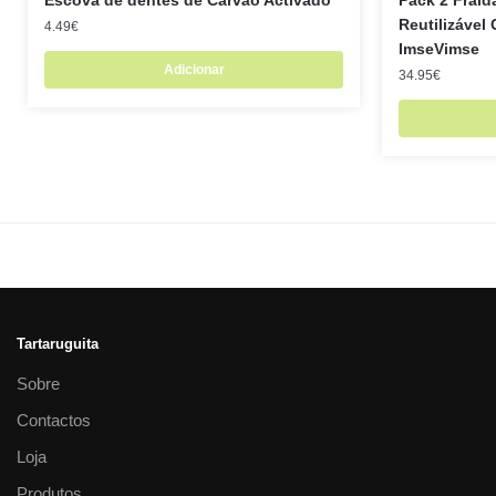
Reutilizável 
4.49
€
ImseVimse
Adicionar
34.95
€
Tartaruguita
Sobre
Contactos
Loja
Produtos