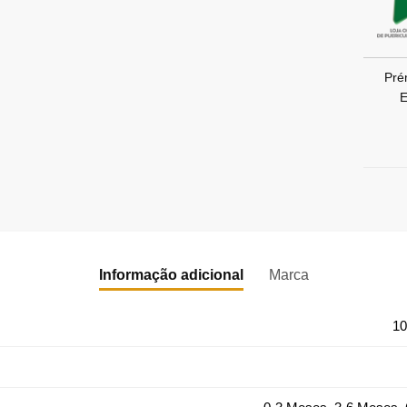
Pré
E
Informação adicional
Marca
10