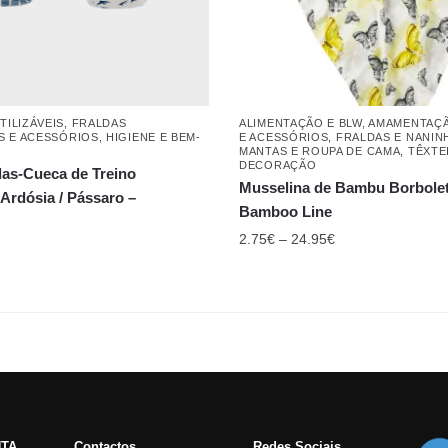
TILIZÁVEIS
,
FRALDAS
ALIMENTAÇÃO E BLW
,
AMAMENTAÇ
IS E ACESSÓRIOS
,
HIGIENE E BEM-
E ACESSÓRIOS
,
FRALDAS E NANI
MANTAS E ROUPA DE CAMA
,
TÊXTE
DECORAÇÃO
das-Cueca de Treino
Musselina de Bambu Borbolet
Ardósia / Pássaro – ​​
Bamboo Line
2.75
€
–
24.95
€
NTA
Contactos
Redes Sociais