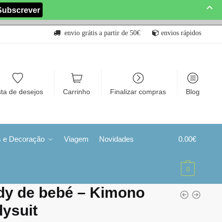
envio grátis a partir de 50€
envios rápidos
sta de desejos
Carrinho
Finalizar compras
Blog
s e Decoração
Viagem
Novidades
0.00
€
0
dy de bebé – Kimono
ysuit