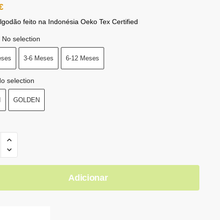
€
godão feito na Indonésia Oeko Tex Certified
No selection
eses
3-6 Meses
6-12 Meses
o selection
I
GOLDEN
Adicionar