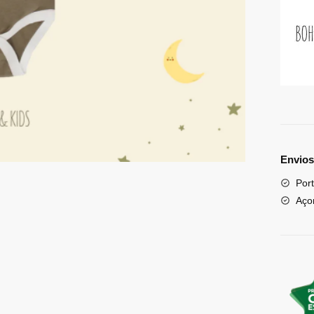
Envios
Port
Aço