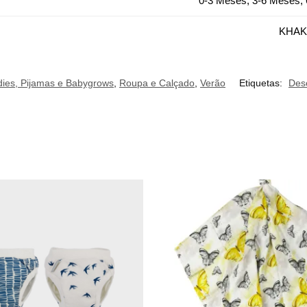
0-3 Meses, 3-6 Meses,
KHAK
ies, Pijamas e Babygrows
,
Roupa e Calçado
,
Verão
Etiquetas:
Des