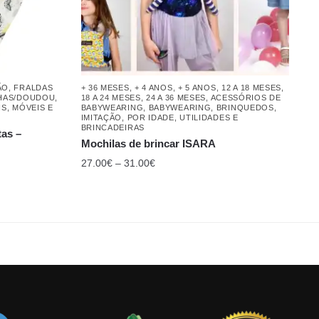
ÃO
,
FRALDAS
+ 36 MESES
,
+ 4 ANOS
,
+ 5 ANOS
,
12 A 18 MESES
,
NHAS/DOUDOU
,
18 A 24 MESES
,
24 A 36 MESES
,
ACESSÓRIOS DE
IS, MÓVEIS E
BABYWEARING
,
BABYWEARING
,
BRINQUEDOS
,
IMITAÇÃO
,
POR IDADE
,
UTILIDADES E
BRINCADEIRAS
as –
Mochilas de brincar ISARA
27.00
€
–
31.00
€