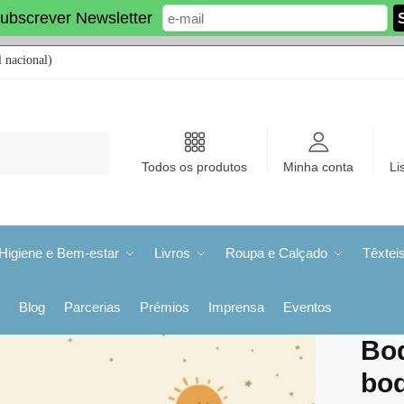
ubscrever Newsletter
 nacional)
Todos os produtos
Minha conta
Li
Higiene e Bem-estar
Livros
Roupa e Calçado
Têxtei
Blog
Parcerias
Prémios
Imprensa
Eventos
Bo
bod