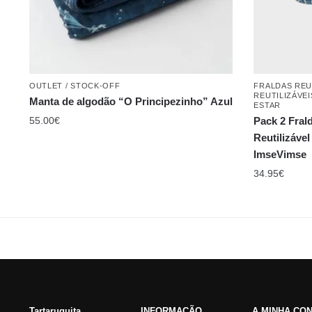
OUTLET / STOCK-OFF
FRALDAS REU
REUTILIZÁVE
Manta de algodão “O Principezinho” Azul
ESTAR
55.00
€
Pack 2 Fral
Reutilizável 
ImseVimse
34.95
€
Tartaruguita
INFORMAÇÃO
A MINHA CO