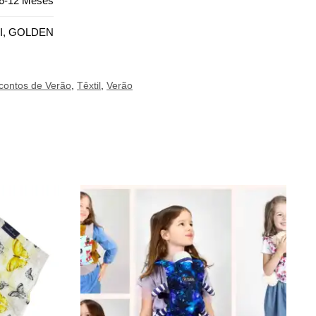
 6-12 Meses
I, GOLDEN
contos de Verão
,
Têxtil
,
Verão