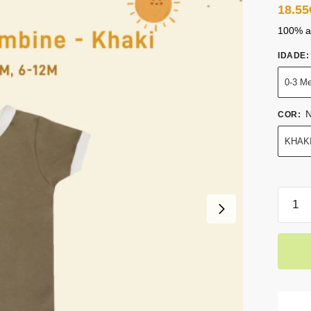
18.55
100% al
IDADE
:
0-3 M
N
COR
:
KHAK