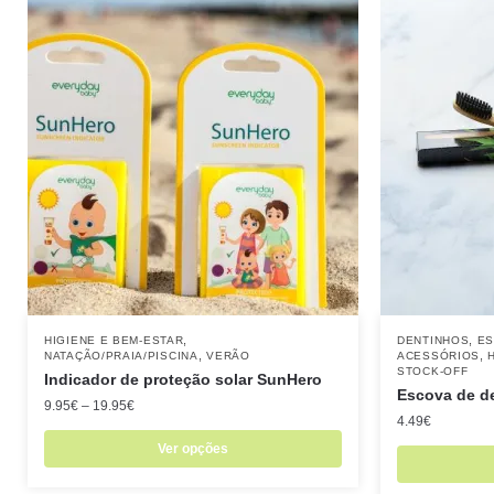
,
,
HIGIENE E BEM-ESTAR
DENTINHOS
ES
,
,
NATAÇÃO/PRAIA/PISCINA
VERÃO
ACESSÓRIOS
STOCK-OFF
Indicador de proteção solar SunHero
Escova de d
9.95
€
–
19.95
€
4.49
€
Ver opções