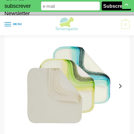
subscrever
Newsletter
MENU
0