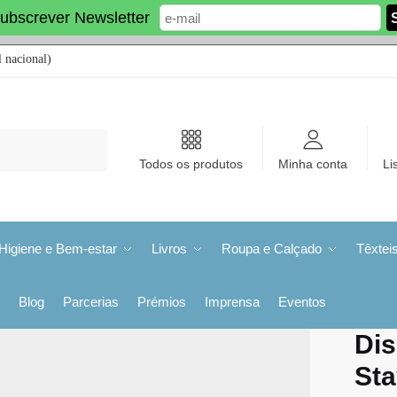
ubscrever Newsletter
 nacional)
Todos os produtos
Minha conta
Li
Higiene e Bem-estar
Livros
Roupa e Calçado
Têxtei
Blog
Parcerias
Prémios
Imprensa
Eventos
Di
Sta