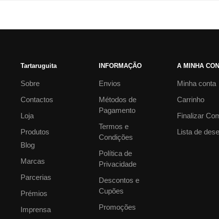
Tartaruguita
INFORMAÇÃO
A MINHA CO
Sobre
Envios
Minha conta
Contactos
Métodos de
Carrinho
Pagamento
Loja
Finalizar Co
Termos e
Produtos
Lista de des
Condições
Blog
Política de
Marcas
Privacidade
Parcerias
Descontos e
Cupões
Prémios
Promoções
Imprensa