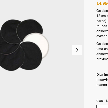
14.95
Os dis
12 cm d
pares)
roupas 
absorve
evitand
Os dis
uma ca
absorv
próxima
Dica I
ImseVi
manter 
N
COR
: