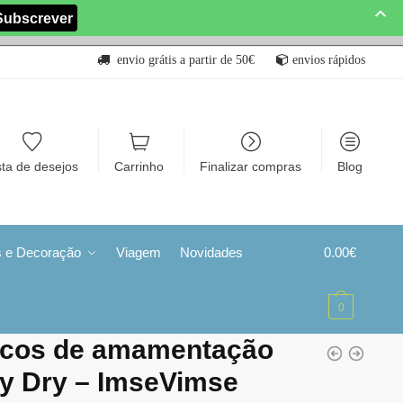
envio grátis a partir de 50€
envios rápidos
sta de desejos
Carrinho
Finalizar compras
Blog
s e Decoração
Viagem
Novidades
0.00
€
0
scos de amamentação
y Dry – ​​ImseVimse