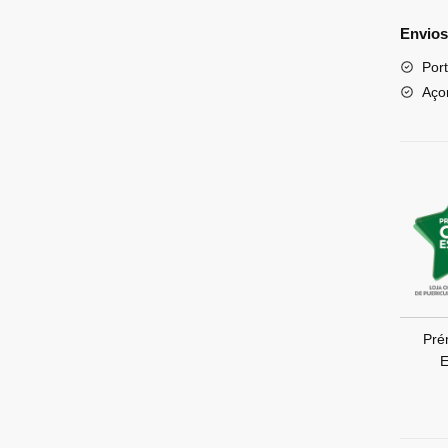
Envios
Port
Aço
Pré
E