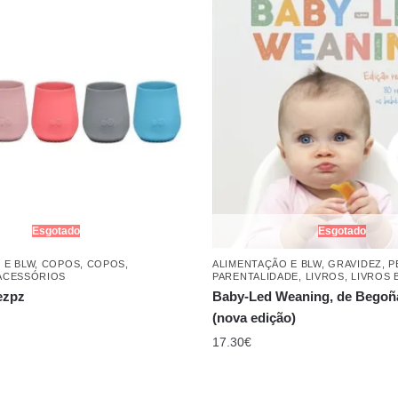
Esgotado
Esgotado
 E BLW
,
COPOS
,
COPOS,
ALIMENTAÇÃO E BLW
,
GRAVIDEZ, 
ACESSÓRIOS
PARENTALIDADE
,
LIVROS
,
LIVROS 
ezpz
Baby-Led Weaning, de Begoñ
(nova edição)
17.30
€