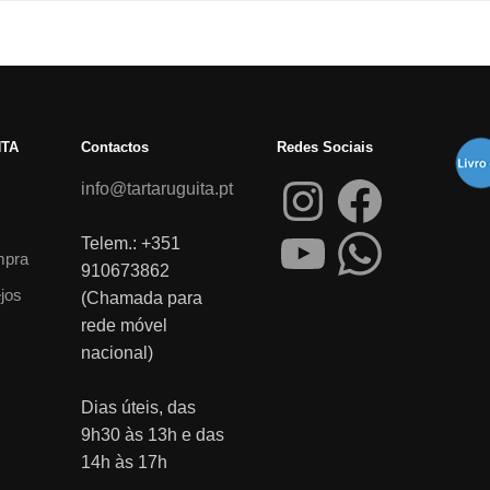
NTA
Contactos
Redes Sociais
info@tartaruguita.pt
Telem.: +351
mpra
910673862
ejos
(Chamada para
rede móvel
nacional)
Dias úteis, das
9h30 às 13h e das
14h às 17h