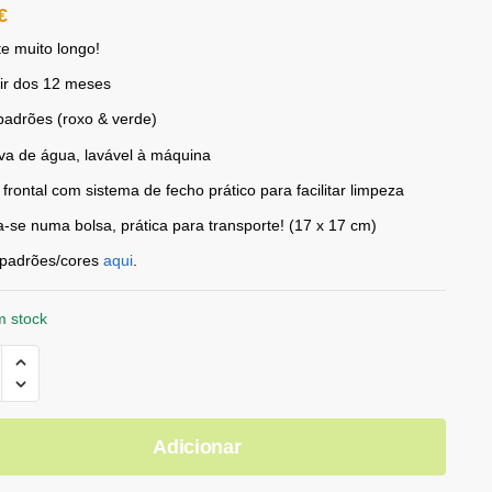
€
e muito longo!
tir dos 12 meses
padrões (roxo & verde)
va de água, lavável à máquina
 frontal com sistema de fecho prático para facilitar limpeza
-se numa bolsa, prática para transporte! (17 x 17 cm)
 padrões/cores
aqui
.
m stock
Adicionar