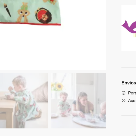
Envios
Port
Aço