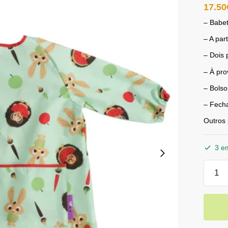
17.50
– Babet
– A par
– Dois 
– À pro
– Bolso
– Fecha
Outros
3 e