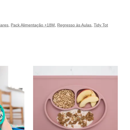
lares
,
Pack Alimentação +18M
,
Regresso às Aulas
,
Tidy Tot