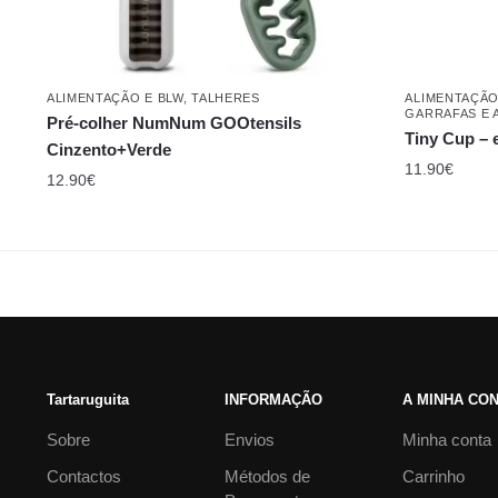
ALIMENTAÇÃO E BLW
,
TALHERES
ALIMENTAÇÃO
GARRAFAS E 
Pré-colher NumNum GOOtensils
Tiny Cup – 
Cinzento+Verde
11.90
€
12.90
€
Tartaruguita
INFORMAÇÃO
A MINHA CO
Sobre
Envios
Minha conta
Contactos
Métodos de
Carrinho