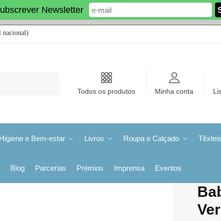
ubscrever Newsletter
 nacional)
Todos os produtos
Minha conta
Li
Higiene e Bem-estar
Livros
Roupa e Calçado
Têxtei
Blog
Parcerias
Prémios
Imprensa
Eventos
Bab
Ve