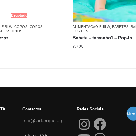
Esgotado
 E BLW
,
COPOS
,
COPOS,
ALIMENTAÇÃO E BLW
,
BABETES
,
BA
ACESSÓRIOS
CURTOS
ezpz
Babete – tamanho1 – Pop-In
7.70
€
NTA
Contactos
Redes Sociais
info@tartaruguita.pt
Telem.: +351