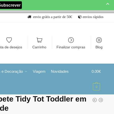
envio grátis a partir de 50€
envios rápidos
sta de desejos
Carrinho
Finalizar compras
Blog
s e Decoração
Viagem
Novidades
0.00
€
0
ete Tidy Tot Toddler em
rde