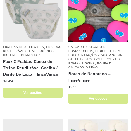
,
,
FRALDAS REUTILIZÁVEIS
FRALDAS
CALÇADO
CALÇADO DE
,
,
REUTILIZÁVEIS E ACESSÓRIOS
PRAIA/PISCINA
HIGIENE E BEM-
,
,
HIGIENE E BEM-ESTAR
ESTAR
NATAÇÃO/PRAIA/PISCINA
,
OUTLET / STOCK-OFF
ROUPA DE
Pack 2 Fraldas-Cueca de
,
PRAIA / PISCINA
ROUPA E
Treino Reutilizável Coelho /
,
CALÇADO
VERÃO
Botas de Neopreno – ​​
Dente De Leão – ​​ImseVimse
ImseVimse
34.95
€
12.95
€
Ver opções
Ver opções