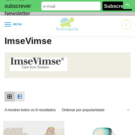
subscrever
Newsletter
MENU
0
ImseVimse
A mostrar todos os 8 resultados