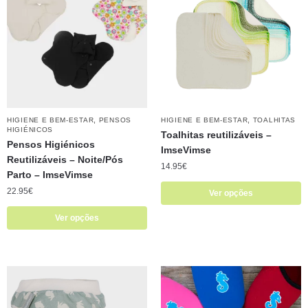
,
,
HIGIENE E BEM-ESTAR
PENSOS
HIGIENE E BEM-ESTAR
TOALHITAS
HIGIÉNICOS
Toalhitas reutilizáveis – ​​
Pensos Higiénicos
ImseVimse
Reutilizáveis – Noite/Pós
14.95
€
Parto – ImseVimse
22.95
€
Ver opções
Ver opções