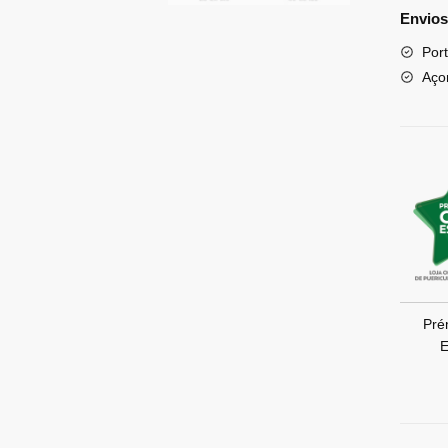
Envios
Port
Aço
Pré
E