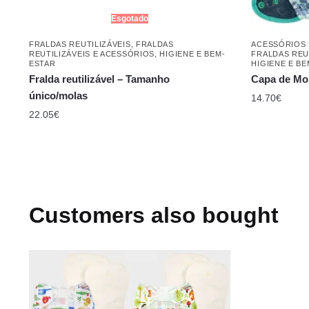
Esgotado
FRALDAS REUTILIZÁVEIS
,
FRALDAS
ACESSÓRIOS 
REUTILIZÁVEIS E ACESSÓRIOS
,
HIGIENE E BEM-
FRALDAS REU
ESTAR
HIGIENE E B
Fralda reutilizável – Tamanho
Capa de Mo
único/molas
14.70
€
22.05
€
Customers also bought