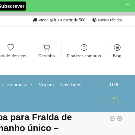
envio grátis a partir de 50€
envios rápidos
sta de desejos
Carrinho
Finalizar compras
Blog
s e Decoração
Viagem
Novidades
0.00
€
0
a para Fralda de
anho único – ​​