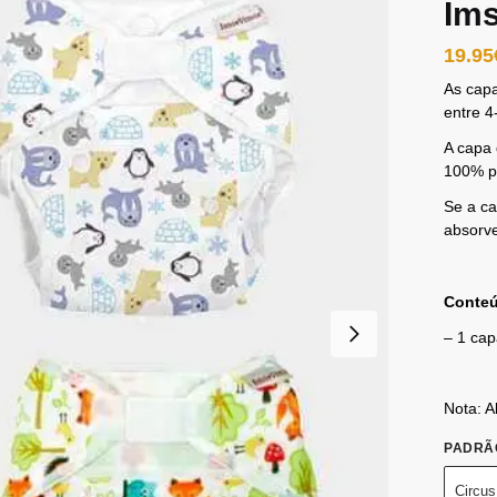
Im
19.95
As cap
entre 4
A capa 
100% po
Se a ca
absorv
Conte
– 1 cap
Nota: 
PADRÃ
Circus