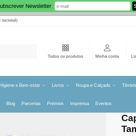
ubscrever Newsletter
 nacional)
Todos os produtos
Minha conta
Li
Higiene e Bem-estar
Livros
Roupa e Calçado
Têxtei
Blog
Parcerias
Prémios
Imprensa
Eventos
Cap
Tam