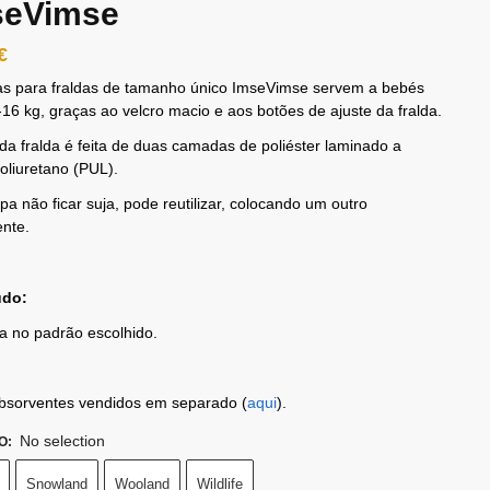
seVimse
€
as para fraldas de tamanho único ImseVimse servem a bebés
-16 kg, graças ao velcro macio e aos botões de ajuste da fralda.
da fralda é feita de duas camadas de poliéster laminado a
liuretano (PUL).
pa não ficar suja, pode reutilizar, colocando um outro
ente.
údo:
a no padrão escolhido.
Absorventes vendidos em separado (
aqui
).
No selection
O
:
Snowland
Wooland
Wildlife