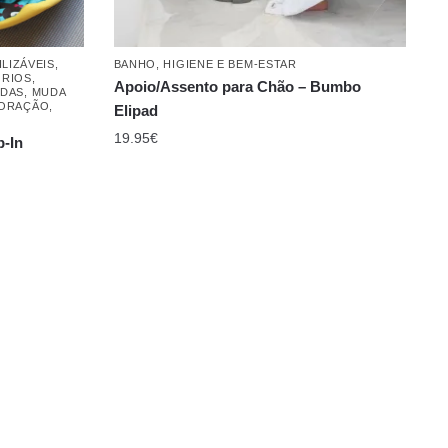
LIZÁVEIS
,
BANHO
,
HIGIENE E BEM-ESTAR
ÓRIOS
,
Apoio/Assento para Chão – Bumbo
LDAS
,
MUDA
CORAÇÃO
,
Elipad
19.95
€
p-In