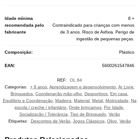
Idade mínima
8 +
recomendada pelo
Contraindicado para crianças com menos
fabricante
de 3 anos. Risco de Asfixia. Perigo de
ingestão de pequenas peças.
Composição:
Plástico
EAN:
5600261547846
REF:
OL.84
Categorias:
+ 8 anos
,
Aprendizagem e desenvolvimento
,
Ar Livre
,
Brinquedos
,
Coordenação mão-olho
,
Desportivos
,
Em casa
,
Equilíbrio e Coordenação
,
Madeira
,
Material
,
Metal
,
Motricidade
,
Na
escola / creche / infantário
,
Onde brincamos
,
Por Idade
,
Socialização / Tolerância
,
Tipo de Brinquedo
,
Verão
Etiquetas:
Descontos de Verão
,
Jogos Clássicos
,
Olivo
,
Verão