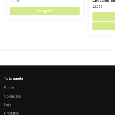
Chocalho Bol
11.99
€
12.99
€
Ver opções
Tartaruguita
Sobre
Contactos
Loja
Produtos