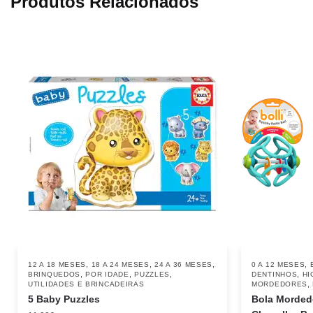
Produtos Relacionados
,
,
,
,
12 A 18 MESES
18 A 24 MESES
24 A 36 MESES
0 A 12 MESES
,
,
,
,
BRINQUEDOS
POR IDADE
PUZZLES
DENTINHOS
HI
,
UTILIDADES E BRINCADEIRAS
MORDEDORES
5 Baby Puzzles
Bola Morded