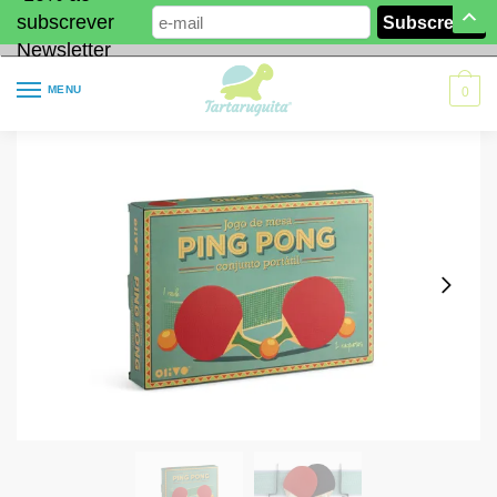
subscrever
Newsletter
MENU
0