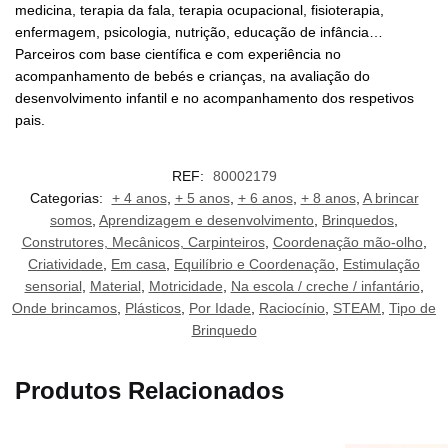
medicina, terapia da fala, terapia ocupacional, fisioterapia,
enfermagem, psicologia, nutrição, educação de infância…
Parceiros com base científica e com experiência no
acompanhamento de bebés e crianças, na avaliação do
desenvolvimento infantil e no acompanhamento dos respetivos
pais.
REF:
80002179
Categorias:
+ 4 anos
,
+ 5 anos
,
+ 6 anos
,
+ 8 anos
,
A brincar
somos
,
Aprendizagem e desenvolvimento
,
Brinquedos
,
Construtores, Mecânicos, Carpinteiros
,
Coordenação mão-olho
,
Criatividade
,
Em casa
,
Equilíbrio e Coordenação
,
Estimulação
sensorial
,
Material
,
Motricidade
,
Na escola / creche / infantário
,
Onde brincamos
,
Plásticos
,
Por Idade
,
Raciocínio
,
STEAM
,
Tipo de
Brinquedo
Produtos Relacionados