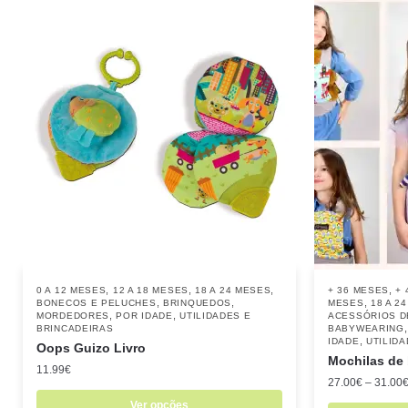
,
,
,
,
0 A 12 MESES
12 A 18 MESES
18 A 24 MESES
+ 36 MESES
+ 
,
,
,
BONECOS E PELUCHES
BRINQUEDOS
MESES
18 A 2
,
,
MORDEDORES
POR IDADE
UTILIDADES E
ACESSÓRIOS D
BRINCADEIRAS
BABYWEARING
,
IDADE
UTILID
Oops Guizo Livro
Mochilas de 
11.99
€
27.00
€
–
31.00
Ver opções