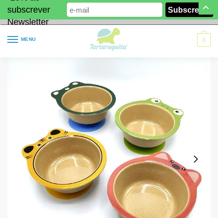
subscrever
Newsletter
MENU
0