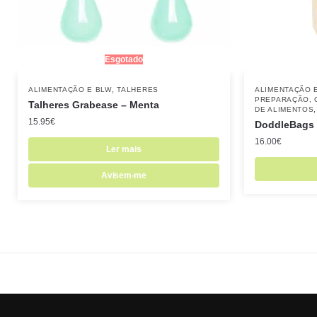
Esgotado
,
ALIMENTAÇÃO E BLW
TALHERES
ALIMENTAÇÃO 
PREPARAÇÃO, 
Talheres Grabease – Menta
DE ALIMENTOS
15.95
€
DoddleBags
16.00
€
Ler mais
Avisem-me