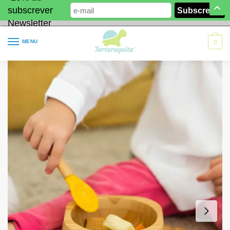
subscrever
Newsletter
MENU
0