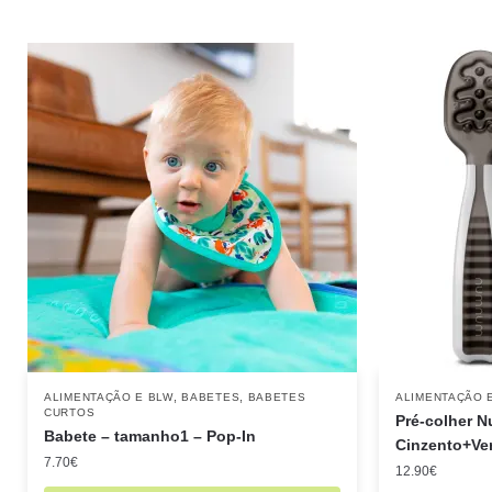
,
,
ALIMENTAÇÃO E BLW
BABETES
BABETES
ALIMENTAÇÃO 
CURTOS
Pré-colher 
Babete – tamanho1 – Pop-In
Cinzento+Ve
7.70
€
12.90
€