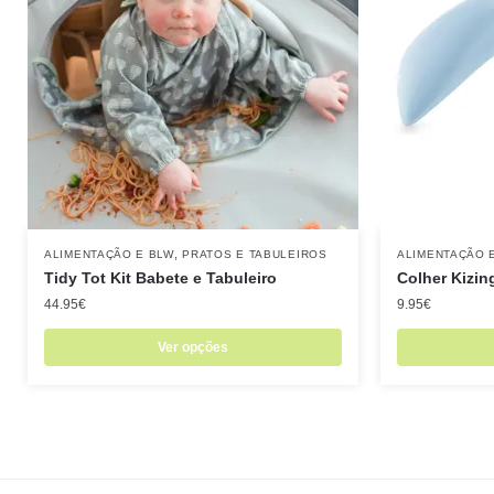
,
ALIMENTAÇÃO E BLW
PRATOS E TABULEIROS
ALIMENTAÇÃO 
Tidy Tot Kit Babete e Tabuleiro
Colher Kizin
44.95
€
9.95
€
Ver opções