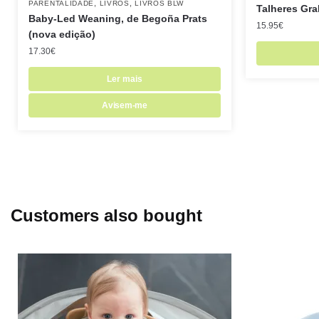
,
,
PARENTALIDADE
LIVROS
LIVROS BLW
Talheres Gra
Baby-Led Weaning, de Begoña Prats
15.95
€
(nova edição)
17.30
€
Ler mais
Avisem-me
Customers also bought