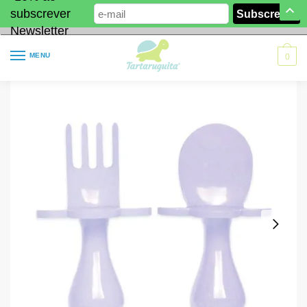
subscrever
Newsletter
MENU
0