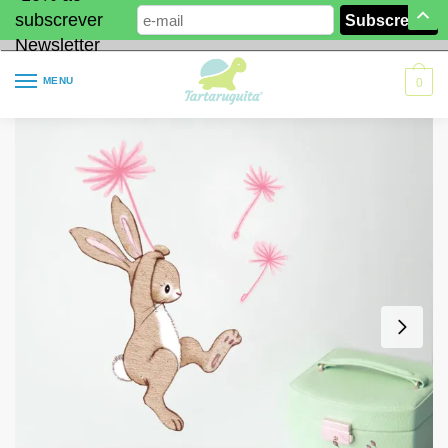
subscrever
Newsletter
MENU
0