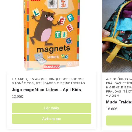
Esgotado
,
,
,
,
+ 4 ANOS
+ 5 ANOS
BRINQUEDOS
JOGOS
ACESSÓRIOS P
,
MAGNÉTICOS
UTILIDADES E BRINCADEIRAS
FRALDAS REUTI
HIGIENE E BEM
Jogo magnético Letras – Apli Kids
,
FRALDAS
TÊXT
VIAGEM
12.95
€
Muda Fralda
Ler mais
18.60
€
Avisem-me