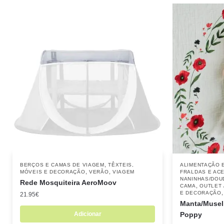
,
BERÇOS E CAMAS DE VIAGEM
TÊXTEIS,
ALIMENTAÇÃO 
,
,
MÓVEIS E DECORAÇÃO
VERÃO
VIAGEM
FRALDAS E AC
NANINHAS/DOU
Rede Mosquiteira AeroMoov
,
CAMA
OUTLET 
E DECORAÇÃO
21.95
€
Manta/Musel
Adicionar
Poppy