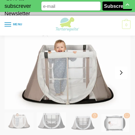
subscrever
Newsletter
MENU
0