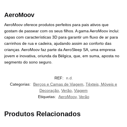
AeroMoov
AeroMoov oferece produtos perfeitos para pais ativos que
gostam de passear com os seus filhos. A gama AeroMoov inclui:
capas com características 3D para garantir um fluxo de ar para
carrinhos de rua e cadeira, ajudando assim ao conforto das
crianças. AeroMoov faz parte da AeroSleep SA, uma empresa
jovem e inovativa, oriunda da Bélgica, que, em suma, aposta no
segmento do sono seguro.
REF:
n.d.
Categorias:
Berços e Camas de Viagem
,
Têxteis, Móveis e
Decoração
,
Verão
,
Viagem
Etiquetas:
AeroMoov
,
Verão
Produtos Relacionados