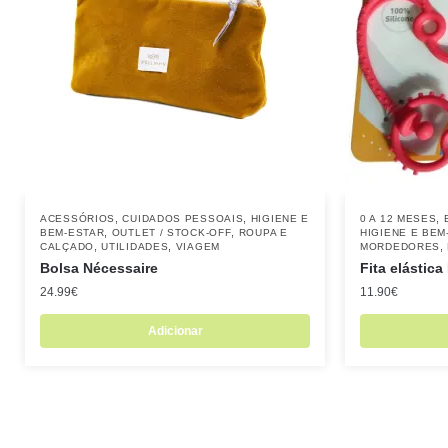
,
,
,
ACESSÓRIOS
CUIDADOS PESSOAIS
HIGIENE E
0 A 12 MESES
,
,
BEM-ESTAR
OUTLET / STOCK-OFF
ROUPA E
HIGIENE E BEM
,
,
,
CALÇADO
UTILIDADES
VIAGEM
MORDEDORES
Bolsa Nécessaire
Fita elástic
24.99
€
11.90
€
Adicionar