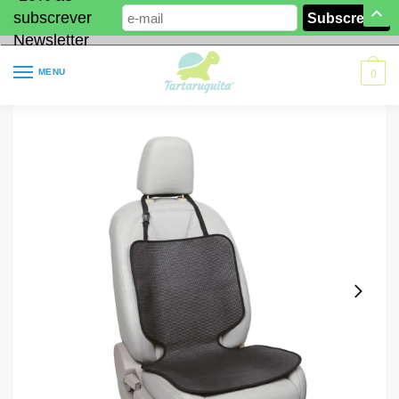
subscrever
Newsletter
MENU
0