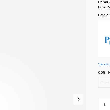
Deixar 
Pote Re
Pote e 
Sacos 
N
COR
:
Cinza