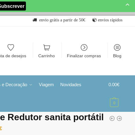
envio grátis a partir de 50€
envios rápidos
sta de desejos
Carrinho
Finalizar compras
Blog
s e Decoração
Viagem
Novidades
0.00
€
0
e Redutor sanita portátil
€