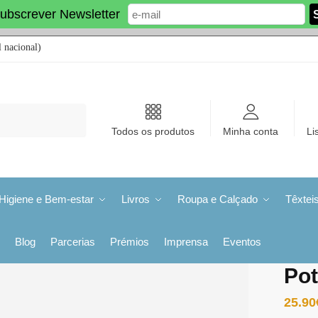
ubscrever Newsletter
 nacional)
Todos os produtos
Minha conta
Li
Higiene e Bem-estar
Livros
Roupa e Calçado
Têxtei
Blog
Parcerias
Prémios
Imprensa
Eventos
Pot
25.90