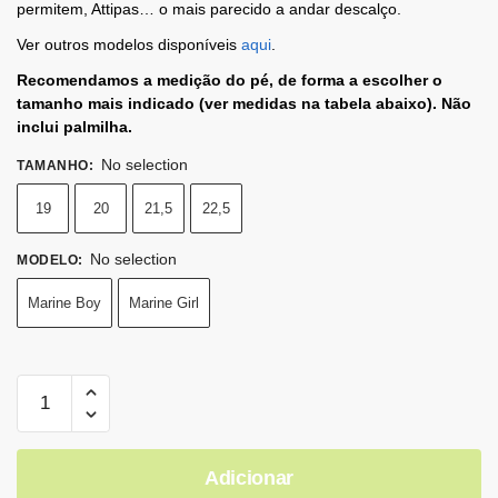
permitem, Attipas… o mais parecido a andar descalço.
Ver outros modelos disponíveis
aqui
.
Recomendamos a medição do pé, de forma a escolher o
tamanho mais indicado (ver medidas na tabela abaixo). Não
inclui palmilha.
No selection
TAMANHO
:
19
20
21,5
22,5
No selection
MODELO
:
Marine Boy
Marine Girl
Adicionar