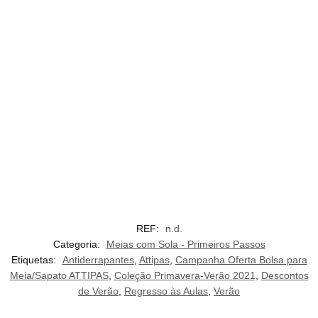
REF:
n.d.
Categoria:
Meias com Sola - Primeiros Passos
Etiquetas:
Antiderrapantes
,
Attipas
,
Campanha Oferta Bolsa para
Meia/Sapato ATTIPAS
,
Coleção Primavera-Verão 2021
,
Descontos
de Verão
,
Regresso às Aulas
,
Verão