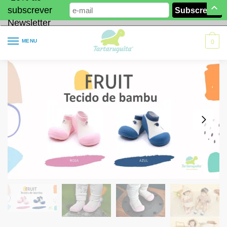
subscrever
Newsletter
MENU
0