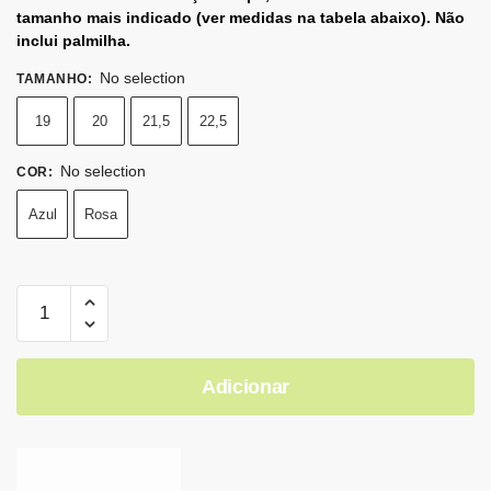
tamanho mais indicado (ver medidas na tabela abaixo). Não
inclui palmilha.
No selection
TAMANHO
:
19
20
21,5
22,5
No selection
COR
:
Azul
Rosa
Adicionar