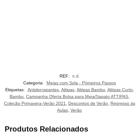
REF:
n.d.
Categoria:
Meias com Sola - Primeiros Passos
Etiquetas:
Antiderrapantes
,
Attipas
,
Attipas Bambu
,
Attipas Curto
,
Bambu
,
Campanha Oferta Bolsa para Meia/Sapato ATTIPAS
,
Coleção Primavera-Verão 2021
,
Descontos de Verão
,
Regresso às
Aulas
,
Verão
Produtos Relacionados