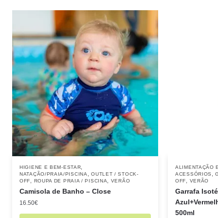
,
HIGIENE E BEM-ESTAR
ALIMENTAÇÃO 
,
,
NATAÇÃO/PRAIA/PISCINA
OUTLET / STOCK-
ACESSÓRIOS
,
,
,
OFF
ROUPA DE PRAIA / PISCINA
VERÃO
OFF
VERÃO
Camisola de Banho – Close
Garrafa Isoté
Azul+Vermelh
16.50
€
500ml