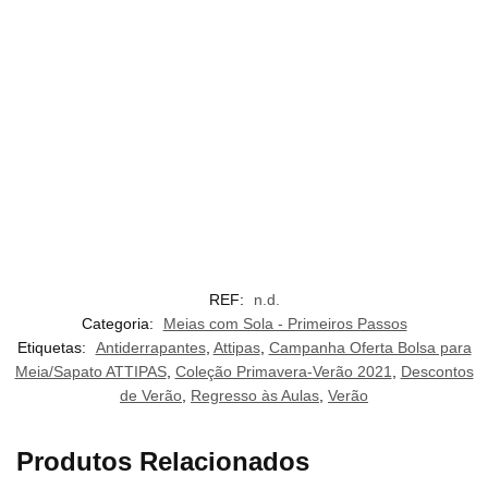
REF:
n.d.
Categoria:
Meias com Sola - Primeiros Passos
Etiquetas:
Antiderrapantes
,
Attipas
,
Campanha Oferta Bolsa para
Meia/Sapato ATTIPAS
,
Coleção Primavera-Verão 2021
,
Descontos
de Verão
,
Regresso às Aulas
,
Verão
Produtos Relacionados