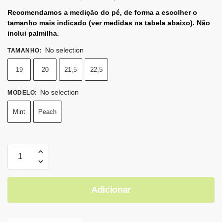
Recomendamos a medição do pé, de forma a escolher o
tamanho mais indicado (ver medidas na tabela abaixo). Não
inclui palmilha.
No selection
TAMANHO
:
19
20
21,5
22,5
No selection
MODELO
:
Mint
Peach
Adicionar