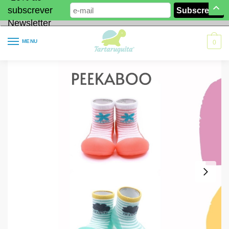
subscrever
Newsletter
MENU
0