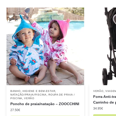
,
,
,
BANHO
HIGIENE E BEM-ESTAR
VERÃO
VIAGE
,
NATAÇÃO/PRAIA/PISCINA
ROUPA DE PRAIA /
Forra Anti-t
,
PISCINA
VERÃO
Carrinho de 
Poncho de praia/natação – ZOOCCHINI
34.95
€
27.50
€