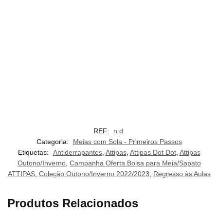
REF:
n.d.
Categoria:
Meias com Sola - Primeiros Passos
Etiquetas:
Antiderrapantes
,
Attipas
,
Attipas Dot Dot
,
Attipas
Outono/Inverno
,
Campanha Oferta Bolsa para Meia/Sapato
ATTIPAS
,
Coleção Outono/Inverno 2022/2023
,
Regresso às Aulas
Produtos Relacionados