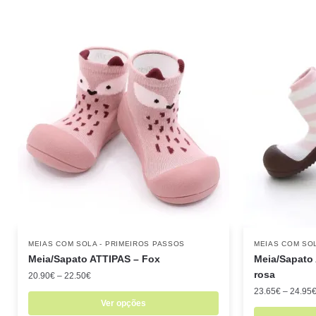
MEIAS COM SOLA - PRIMEIROS PASSOS
MEIAS COM SOL
Meia/Sapato ATTIPAS – Fox
Meia/Sapato 
rosa
20.90
€
–
22.50
€
23.65
€
–
24.95
Ver opções