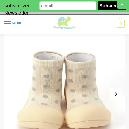
subscrever
Newsletter
MENU
0