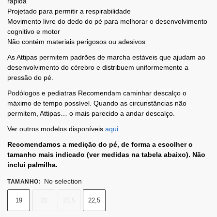
rápida
Projetado para permitir a respirabilidade
Movimento livre do dedo do pé para melhorar o desenvolvimento
cognitivo e motor
Não contém materiais perigosos ou adesivos
As Attipas permitem padrões de marcha estáveis ​​que ajudam ao
desenvolvimento do cérebro e distribuem uniformemente a
pressão do pé.
Podólogos e pediatras Recomendam caminhar descalço o
máximo de tempo possível. Quando as circunstâncias não
permitem, Attipas… o mais parecido a andar descalço.
Ver outros modelos disponíveis
aqui
.
Recomendamos a medição do pé, de forma a escolher o
tamanho mais indicado (ver medidas na tabela abaixo). Não
inclui palmilha.
No selection
TAMANHO
:
19
20
21,5
22,5