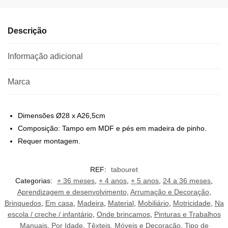
Descrição
Informação adicional
Marca
Dimensões Ø28 x A26,5cm
Composição: Tampo em MDF e pés em madeira de pinho.
Requer montagem.
REF:
tabouret
Categorias:
+ 36 meses
,
+ 4 anos
,
+ 5 anos
,
24 a 36 meses
,
Aprendizagem e desenvolvimento
,
Arrumação e Decoração
,
Brinquedos
,
Em casa
,
Madeira
,
Material
,
Mobiliário
,
Motricidade
,
Na
escola / creche / infantário
,
Onde brincamos
,
Pinturas e Trabalhos
Manuais
,
Por Idade
,
Têxteis, Móveis e Decoração
,
Tipo de