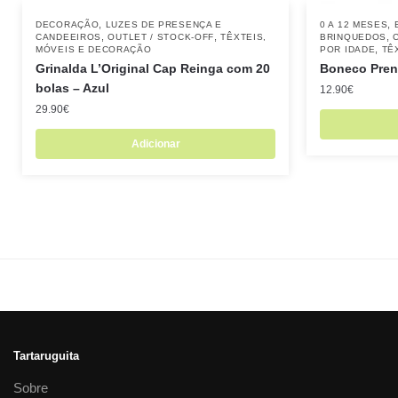
,
,
DECORAÇÃO
LUZES DE PRESENÇA E
0 A 12 MESES
,
,
,
CANDEEIROS
OUTLET / STOCK-OFF
TÊXTEIS,
BRINQUEDOS
,
MÓVEIS E DECORAÇÃO
POR IDADE
TÊ
Grinalda L’Original Cap Reinga com 20
Boneco Pren
bolas – Azul
12.90
€
29.90
€
Adicionar
Tartaruguita
Sobre