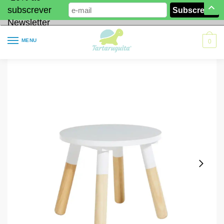
subscrever
Newsletter
MENU
0