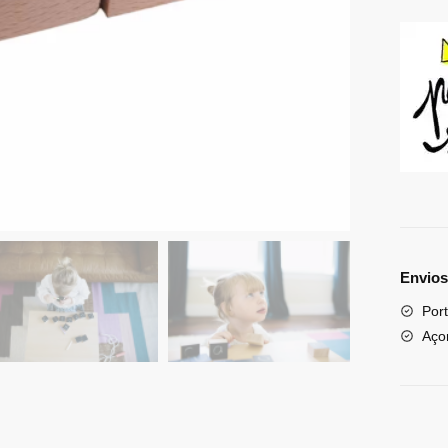
Envios
Port
Aço