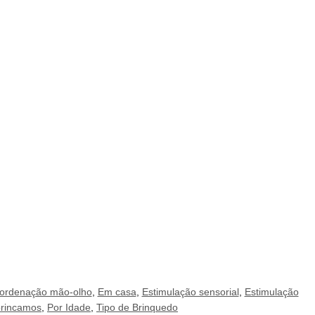
ordenação mão-olho
,
Em casa
,
Estimulação sensorial
,
Estimulação
rincamos
,
Por Idade
,
Tipo de Brinquedo