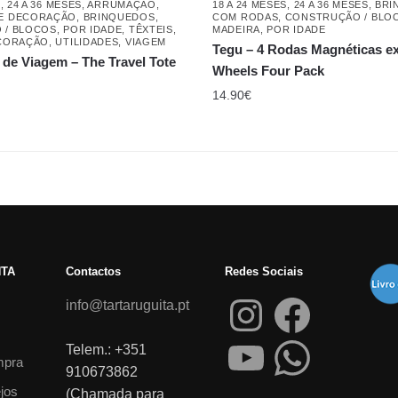
S
,
24 A 36 MESES
,
ARRUMAÇÃO
,
18 A 24 MESES
,
24 A 36 MESES
,
BRI
E DECORAÇÃO
,
BRINQUEDOS
,
COM RODAS
,
CONSTRUÇÃO / BLO
 / BLOCOS
,
POR IDADE
,
TÊXTEIS,
MADEIRA
,
POR IDADE
ECORAÇÃO
,
UTILIDADES
,
VIAGEM
Tegu – 4 Rodas Magnéticas ex
 de Viagem – The Travel Tote
Wheels Four Pack
14.90
€
NTA
Contactos
Redes Sociais
info@tartaruguita.pt
Telem.: +351
mpra
910673862
ejos
(Chamada para