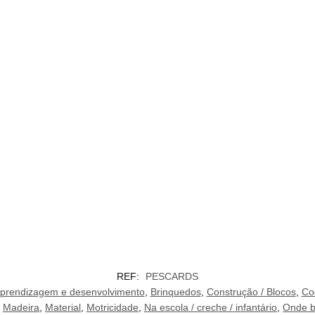
REF:
PESCARDS
prendizagem e desenvolvimento
,
Brinquedos
,
Construção / Blocos
,
Co
,
Madeira
,
Material
,
Motricidade
,
Na escola / creche / infantário
,
Onde b