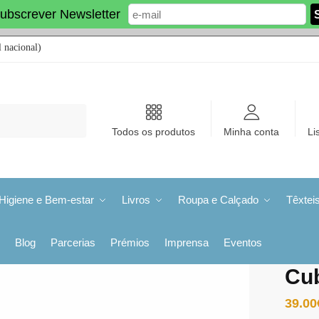
ubscrever Newsletter
 nacional)
Todos os produtos
Minha conta
Li
Higiene e Bem-estar
Livros
Roupa e Calçado
Têxtei
Blog
Parcerias
Prémios
Imprensa
Eventos
Cub
39.00