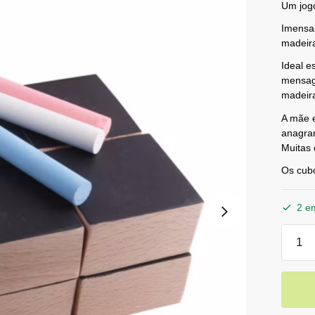
Um jogo
Imensa
madeir
Ideal e
mensag
madeir
A mãe e
anagra
Muitas 
Os cubo
2 e