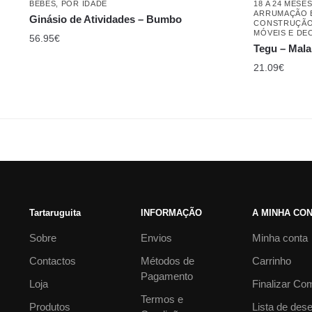
BEBÉS
,
POR IDADE
18 A 24 MESE
ARRUMAÇÃO 
Ginásio de Atividades – Bumbo
CONSTRUÇÃO
MÓVEIS E D
56.95
€
Tegu – Mala
21.09
€
Tartaruguita
INFORMAÇÃO
A MINHA CO
Sobre
Envios
Minha conta
Contactos
Métodos de
Carrinho
Pagamento
Loja
Finalizar Co
Termos e
Produtos
Lista de des