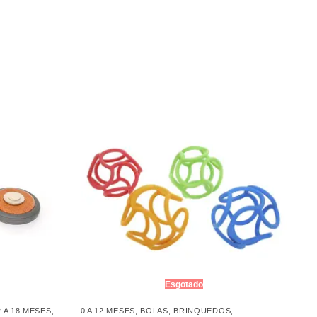
Esgotado
2 A 18 MESES
,
0 A 12 MESES
,
BOLAS
,
BRINQUEDOS
,