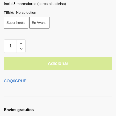
Inclui 3 marcadores (cores aleatórias).
No selection
TEMA
:
Super-heróis
En Avant!
Adicionar
COQ6GRUE
Envios gratuítos