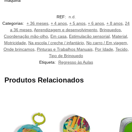
máquina
REF:
n.d.
Categorias:
+ 36 meses
,
+ 4 anos
,
+ 5 anos
,
+ 6 anos
,
+ 8 anos
,
24
a 36 meses
,
Aprendizagem e desenvolvimento
,
Brinquedos
,
Coordenação mão-olho
,
Em casa
,
Estimulação sensorial
,
Material
,
Motricidade
,
Na escola / creche / infantário
,
No carro / Em viagem
,
Onde brincamos
,
Pinturas e Trabalhos Manuais
,
Por Idade
,
Tecido
,
Tipo de Brinquedo
Etiqueta:
Regresso às Aulas
Produtos Relacionados