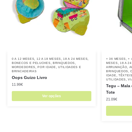
,
,
,
,
0 A 12 MESES
12 A 18 MESES
18 A 24 MESES
+ 36 MESES
+ 
,
,
,
BONECOS E PELUCHES
BRINQUEDOS
MESES
18 A 2
,
,
,
MORDEDORES
POR IDADE
UTILIDADES E
ARRUMAÇÃO
A
,
BRINCADEIRAS
BRINQUEDOS
,
IDADE
TÊXTEI
Oops Guizo Livro
,
UTILIDADES
V
11.99
€
Tegu – Mala 
Tote
Ver opções
21.09
€