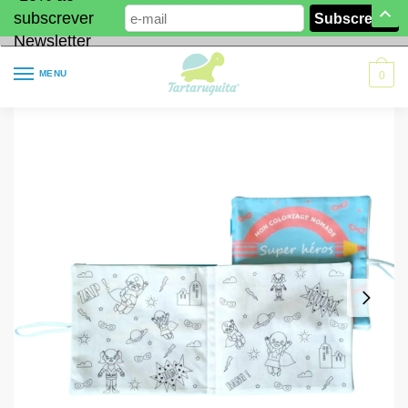
subscrever
Newsletter
MENU
0