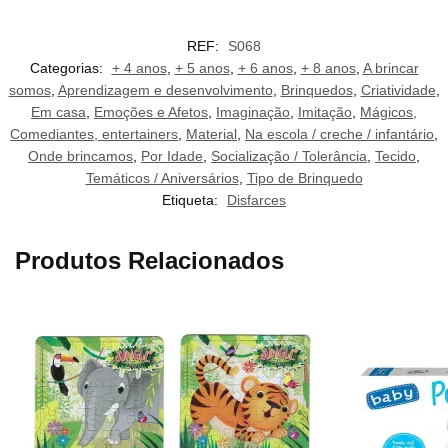
REF:
S068
Categorias:
+ 4 anos
,
+ 5 anos
,
+ 6 anos
,
+ 8 anos
,
A brincar
somos
,
Aprendizagem e desenvolvimento
,
Brinquedos
,
Criatividade
,
Em casa
,
Emoções e Afetos
,
Imaginação
,
Imitação
,
Mágicos,
Comediantes, entertainers
,
Material
,
Na escola / creche / infantário
,
Onde brincamos
,
Por Idade
,
Socialização / Tolerância
,
Tecido
,
Temáticos / Aniversários
,
Tipo de Brinquedo
Etiqueta:
Disfarces
Produtos Relacionados