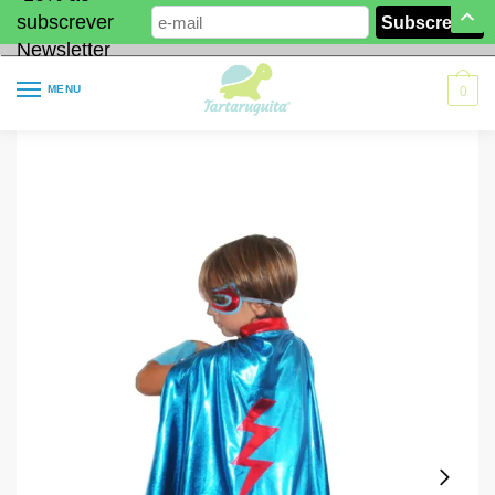
subscrever
Newsletter
MENU
0