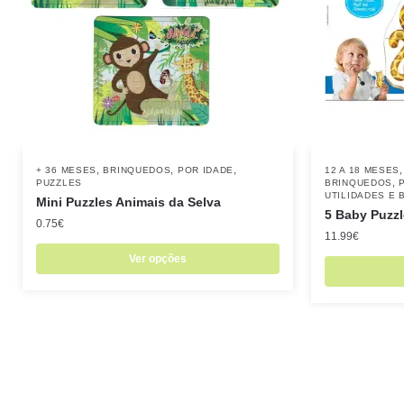
,
,
,
+ 36 MESES
BRINQUEDOS
POR IDADE
12 A 18 MESES
,
PUZZLES
BRINQUEDOS
UTILIDADES E 
Mini Puzzles Animais da Selva
5 Baby Puzz
0.75
€
11.99
€
Ver opções