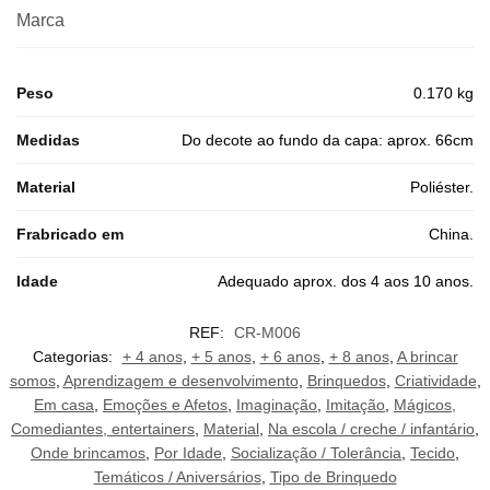
Marca
Peso
0.170 kg
Medidas
Do decote ao fundo da capa: aprox. 66cm
Material
Poliéster.
Frabricado em
China.
Idade
Adequado aprox. dos 4 aos 10 anos.
REF:
CR-M006
Categorias:
+ 4 anos
,
+ 5 anos
,
+ 6 anos
,
+ 8 anos
,
A brincar
somos
,
Aprendizagem e desenvolvimento
,
Brinquedos
,
Criatividade
,
Em casa
,
Emoções e Afetos
,
Imaginação
,
Imitação
,
Mágicos,
Comediantes, entertainers
,
Material
,
Na escola / creche / infantário
,
Onde brincamos
,
Por Idade
,
Socialização / Tolerância
,
Tecido
,
Temáticos / Aniversários
,
Tipo de Brinquedo