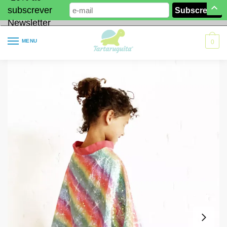
subscrever
Newsletter
MENU
0