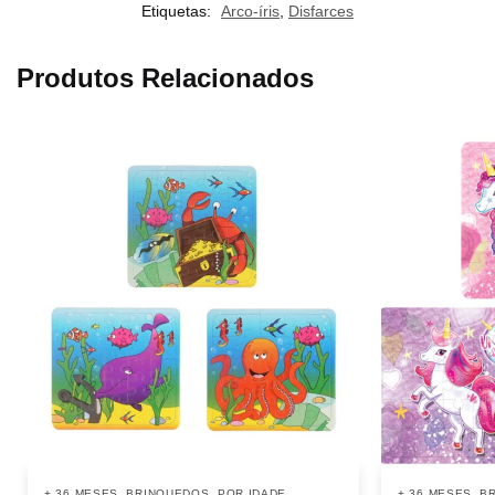
Etiquetas:
Arco-íris
,
Disfarces
Produtos Relacionados
,
,
,
,
+ 36 MESES
BRINQUEDOS
POR IDADE
+ 36 MESES
B