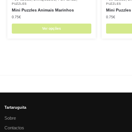
PUZZLES
PUZZLES
Mini Puzzles Animais Marinhos
Mini Puzzles
0.75
€
0.75
€
Ver opções
Tartaruguita
Sobre
Contactos