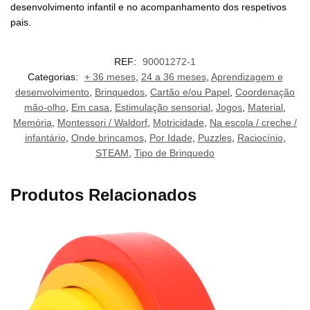
desenvolvimento infantil e no acompanhamento dos respetivos
pais.
REF:
90001272-1
Categorias:
+ 36 meses
,
24 a 36 meses
,
Aprendizagem e
desenvolvimento
,
Brinquedos
,
Cartão e/ou Papel
,
Coordenação
mão-olho
,
Em casa
,
Estimulação sensorial
,
Jogos
,
Material
,
Memória
,
Montessori / Waldorf
,
Motricidade
,
Na escola / creche /
infantário
,
Onde brincamos
,
Por Idade
,
Puzzles
,
Raciocínio
,
STEAM
,
Tipo de Brinquedo
Produtos Relacionados