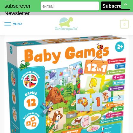
subscrever
Newsletter
MENU
0