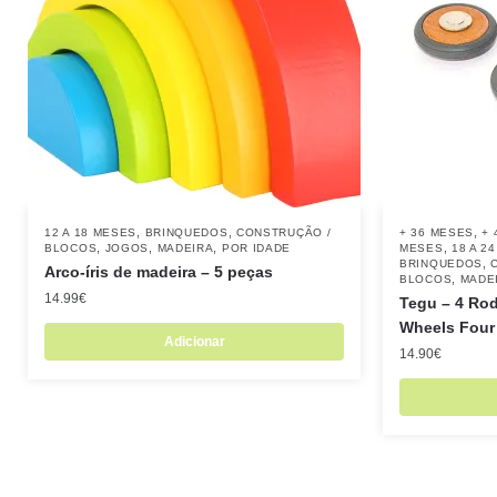
,
,
,
12 A 18 MESES
BRINQUEDOS
CONSTRUÇÃO /
+ 36 MESES
+ 
,
,
,
,
BLOCOS
JOGOS
MADEIRA
POR IDADE
MESES
18 A 2
,
BRINQUEDOS
Arco-íris de madeira – 5 peças
,
BLOCOS
MADE
14.99
€
Tegu – 4 Rod
Wheels Four
Adicionar
14.90
€