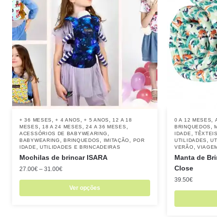
,
,
,
,
+ 36 MESES
+ 4 ANOS
+ 5 ANOS
12 A 18
0 A 12 MESES
,
,
,
,
MESES
18 A 24 MESES
24 A 36 MESES
BRINQUEDOS
,
,
ACESSÓRIOS DE BABYWEARING
IDADE
TÊXTEI
,
,
,
,
BABYWEARING
BRINQUEDOS
IMITAÇÃO
POR
UTILIDADES
UT
,
,
IDADE
UTILIDADES E BRINCADEIRAS
VERÃO
VIAGE
Mochilas de brincar ISARA
Manta de Bri
Close
27.00
€
–
31.00
€
39.50
€
Ver opções