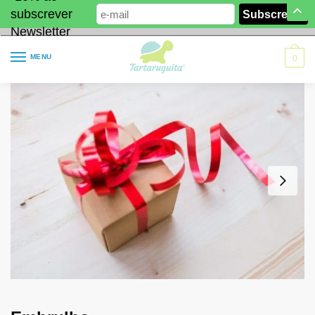
subscrever
Newsletter
MENU
0