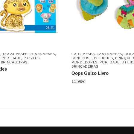
S
,
18 A 24 MESES
,
24 A 36 MESES
,
0 A 12 MESES
,
12 A 18 MESES
,
18 A 
,
POR IDADE
,
PUZZLES
,
BONECOS E PELUCHES
,
BRINQUE
E BRINCADEIRAS
MORDEDORES
,
POR IDADE
,
UTILI
BRINCADEIRAS
zles
Oops Guizo Livro
11.99
€