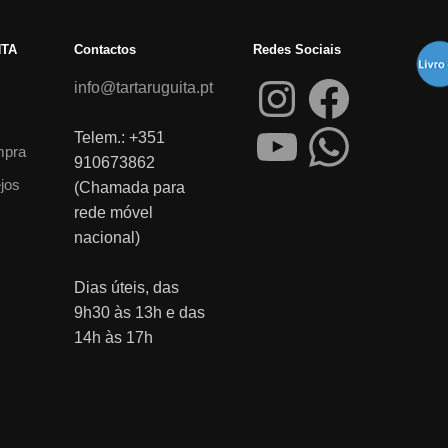
NTA
Contactos
Redes Sociais
info@tartaruguita.pt
Telem.: +351
mpra
910673862
ejos
(Chamada para
rede móvel
nacional)
Dias úteis, das
9h30 às 13h e das
14h às 17h