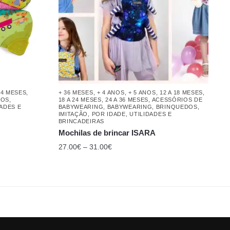
24 MESES
,
+ 36 MESES
,
+ 4 ANOS
,
+ 5 ANOS
,
12 A 18 MESES
,
DOS
,
18 A 24 MESES
,
24 A 36 MESES
,
ACESSÓRIOS DE
DADES E
BABYWEARING
,
BABYWEARING
,
BRINQUEDOS
,
IMITAÇÃO
,
POR IDADE
,
UTILIDADES E
BRINCADEIRAS
Mochilas de brincar ISARA
27.00
€
–
31.00
€