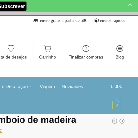
envio grátis a partir de 50€
envios rápidos
sta de desejos
Carrinho
Finalizar compras
Blog
s e Decoração
Viagem
Novidades
0.00
€
0
mboio de madeira
€