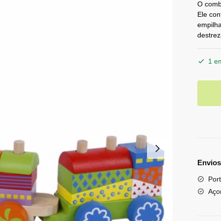
O comb
Ele con
empilha
destrez
1 e
Envios
Port
Aço