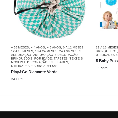
+ 36 MESES
,
+ 4 ANOS
,
+ 5 ANOS
,
0 A 12 MESES
,
12 A 18 MESE
12 A 18 MESES
,
18 A 24 MESES
,
24 A 36 MESES
,
BRINQUEDOS
ARRUMAÇÃO
,
ARRUMAÇÃO E DECORAÇÃO
,
UTILIDADES 
BRINQUEDOS
,
POR IDADE
,
TAPETES
,
TÊXTEIS,
5 Baby Puz
MÓVEIS E DECORAÇÃO
,
UTILIDADES
,
UTILIDADES E BRINCADEIRAS
11.99
€
Play&Go Diamante Verde
34.00
€