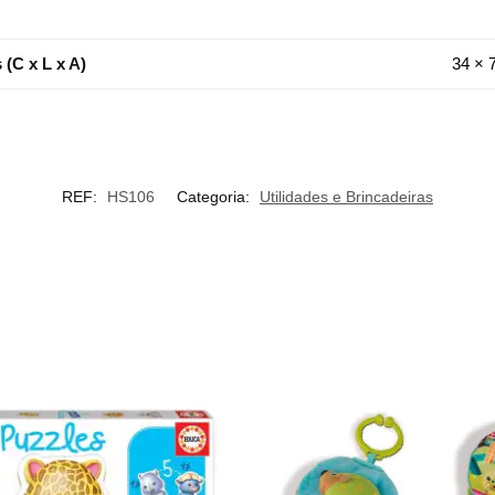
(C x L x A)
34 × 
REF:
HS106
Categoria:
Utilidades e Brincadeiras