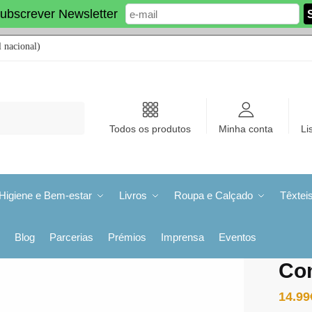
ubscrever Newsletter
 nacional)
Todos os produtos
Minha conta
Li
Higiene e Bem-estar
Livros
Roupa e Calçado
Têxtei
Blog
Parcerias
Prémios
Imprensa
Eventos
Co
14.99