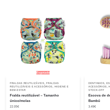
Esgotado
,
,
FRALDAS REUTILIZÁVEIS
FRALDAS
DENTINHOS
ES
,
,
REUTILIZÁVEIS E ACESSÓRIOS
HIGIENE E
ACESSÓRIOS
BEM-ESTAR
STOCK-OFF
Fralda reutilizável – Tamanho
Escova de d
único/molas
Bambú
22.05
€
3.49
€