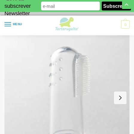
subscrever
Newsletter
MENU
0