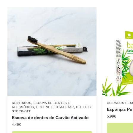
,
DENTINHOS
ESCOVA DE DENTES E
CUIDADOS PES
,
,
ACESSÓRIOS
HIGIENE E BEM-ESTAR
OUTLET /
Esponjas Pur
STOCK-OFF
5.99
€
Escova de dentes de Carvão Activado
4.49
€