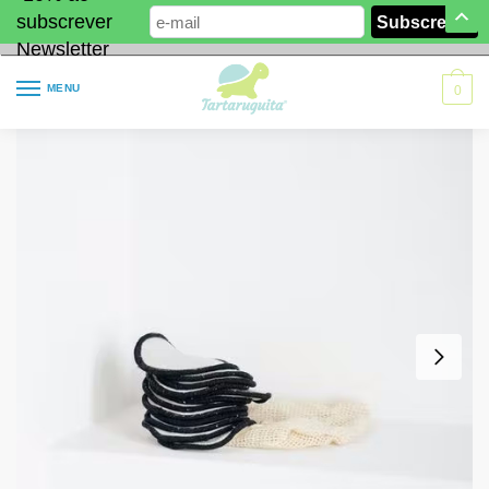
subscrever
Newsletter
MENU
0