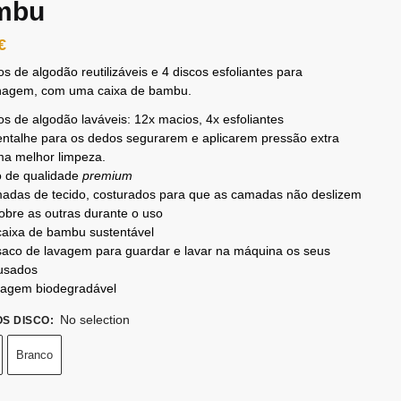
mbu
€
os de algodão reutilizáveis ​​e 4 discos esfoliantes para
hagem, com uma caixa de bambu.
os de algodão laváveis: 12x macios, 4x esfoliantes
ntalhe para os dedos segurarem e aplicarem pressão extra
ma melhor limpeza.
o de qualidade
premium
madas de tecido, costurados para que as camadas não deslizem
bre as outras durante o uso
caixa de bambu sustentável
saco de lavagem para guardar e lavar na máquina os seus
 usados
alagem biodegradável
No selection
OS DISCO
:
Branco