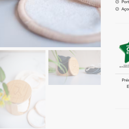
Port
Aço
Pré
E