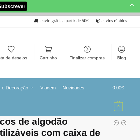
envio grátis a partir de 50€
envios rápidos
sta de desejos
Carrinho
Finalizar compras
Blog
s e Decoração
Viagem
Novidades
0.00
€
0
cos de algodão
tilizáveis com caixa de