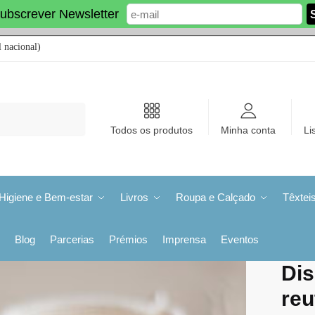
ubscrever Newsletter
 nacional)
Todos os produtos
Minha conta
Li
Higiene e Bem-estar
Livros
Roupa e Calçado
Têxtei
Blog
Parcerias
Prémios
Imprensa
Eventos
Dis
reu