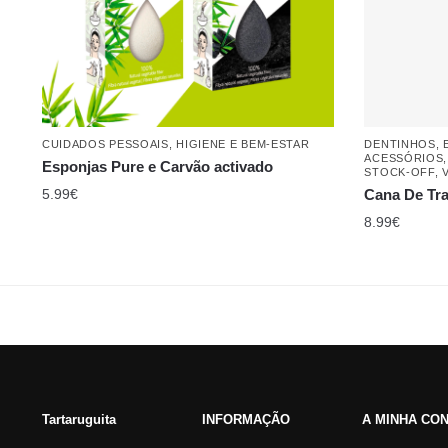
CUIDADOS PESSOAIS
,
HIGIENE E BEM-ESTAR
DENTINHOS
,
ACESSÓRIOS
Esponjas Pure e Carvão activado
STOCK-OFF
,
5.99
€
Cana De Tr
8.99
€
Tartaruguita
INFORMAÇÃO
A MINHA CO