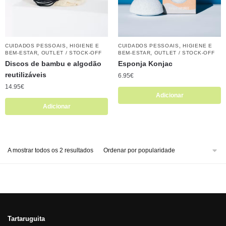
,
,
CUIDADOS PESSOAIS
HIGIENE E
CUIDADOS PESSOAIS
HIGIENE E
,
,
BEM-ESTAR
OUTLET / STOCK-OFF
BEM-ESTAR
OUTLET / STOCK-OFF
Discos de bambu e algodão
Esponja Konjac
reutilizáveis
6.95
€
14.95
€
Adicionar
Adicionar
A mostrar todos os 2 resultados
Tartaruguita