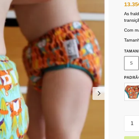
13.35
As fral
transiç
Com ma
Tamanh
TAMAN
S
PADRÃ