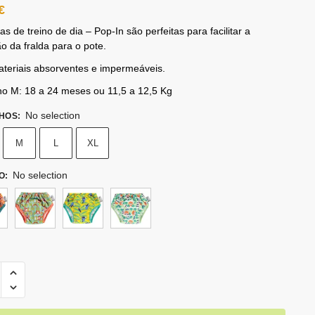
€
das de treino de dia – Pop-In são perfeitas para facilitar a
ão da fralda para o pote.
teriais absorventes e impermeáveis.
o M: 18 a 24 meses ou 11,5 a 12,5 Kg
No selection
HOS
:
M
L
XL
No selection
O
: