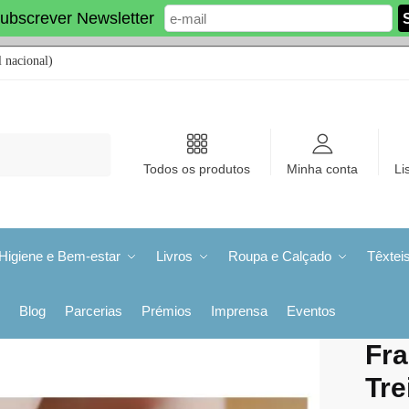
ubscrever Newsletter
 nacional)
Todos os produtos
Minha conta
Li
Higiene e Bem-estar
Livros
Roupa e Calçado
Têxtei
Blog
Parcerias
Prémios
Imprensa
Eventos
Fra
Tre