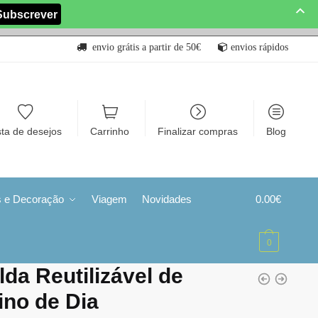
envio grátis a partir de 50€
envios rápidos
sta de desejos
Carrinho
Finalizar compras
Blog
s e Decoração
Viagem
Novidades
0.00
€
0
lda Reutilizável de
ino de Dia