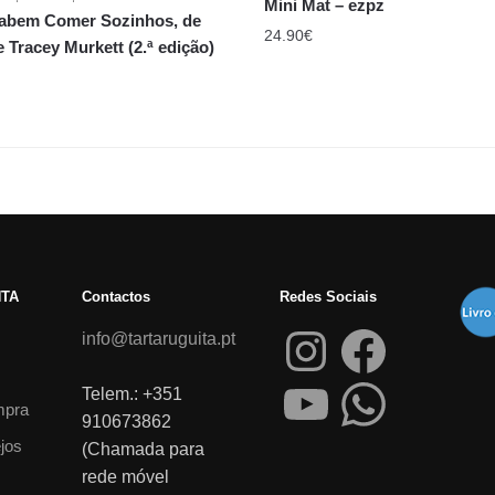
Mini Mat – ezpz
abem Comer Sozinhos, de
24.90
€
e Tracey Murkett (2.ª edição)
NTA
Contactos
Redes Sociais
info@tartaruguita.pt
Telem.: +351
mpra
910673862
ejos
(Chamada para
rede móvel