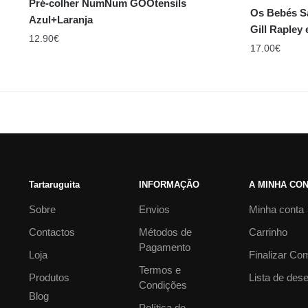
Pré-colher NumNum GOOtensils
Os Bebés S
Azul+Laranja
Gill Rapley 
12.90
€
17.00
€
Tartaruguita
INFORMAÇÃO
A MINHA CO
Sobre
Envios
Minha conta
Contactos
Métodos de
Carrinho
Pagamento
Loja
Finalizar Co
Termos e
Produtos
Lista de des
Condições
Blog
Política de