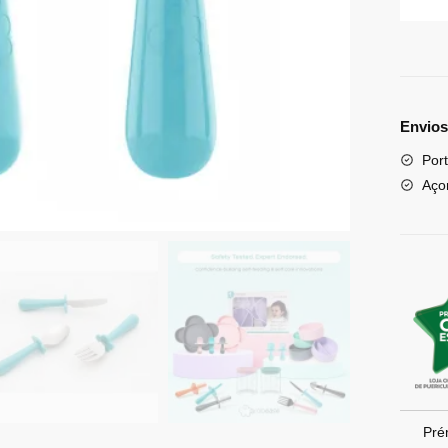
Envios
Port
Aço
Pré