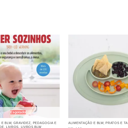
Esgotado
 E BLW
,
GRAVIDEZ, PEDAGOGIA E
ALIMENTAÇÃO E BLW
,
PRATOS E T
DE
,
LIVROS
,
LIVROS BLW