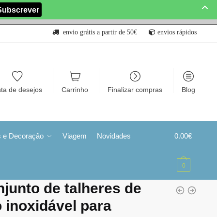
envio grátis a partir de 50€
envios rápidos
sta de desejos
Carrinho
Finalizar compras
Blog
s e Decoração
Viagem
Novidades
0.00
€
0
junto de talheres de
 inoxidável para