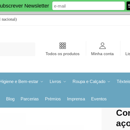
ubscrever Newsletter
 nacional)
Todos os produtos
Minha conta
Li
Higiene e Bem-estar
Livros
Roupa e Calçado
Têxtei
Blog
Parcerias
Prémios
Imprensa
Eventos
Con
aço