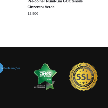
Pré-colher NumNum GOOtensils
Cinzento+Verde
12.90
€