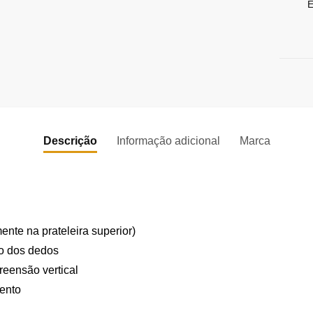
E
Descrição
Informação adicional
Marca
nte na prateleira superior)
o dos dedos
eensão vertical
ento