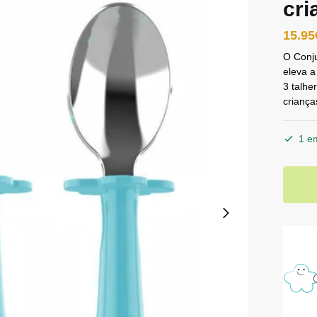
cri
15.95
O Conju
eleva 
3 talhe
criança
1 e