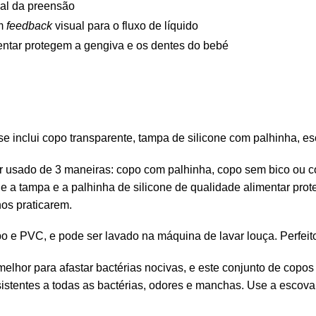
ial da preensão
em
feedback
visual para o fluxo de líquido
entar protegem a gengiva e os dentes do bebé
 inclui copo transparente, tampa de silicone com palhinha, es
r usado de 3 maneiras: copo com palhinha, copo sem bico ou co
e a tampa e a palhinha de silicone de qualidade alimentar pr
os praticarem.
mbo e PVC, e pode ser lavado na máquina de lavar louça. Perfei
lhor para afastar bactérias nocivas, e este conjunto de copos e
sistentes a todas as bactérias, odores e manchas. Use a escova