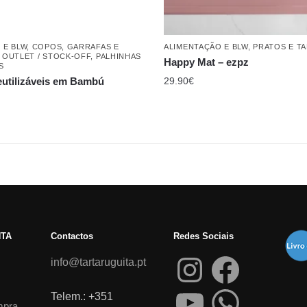
 E BLW
,
COPOS, GARRAFAS E
ALIMENTAÇÃO E BLW
,
PRATOS E T
,
OUTLET / STOCK-OFF
,
PALHINHAS
Happy Mat – ezpz
S
eutilizáveis em Bambú
29.90
€
NTA
Contactos
Redes Sociais
info@tartaruguita.pt
Telem.: +351
mpra