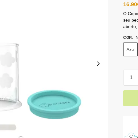
16.90
O Copo 
seu pe
aberto
N
COR
:
Azul