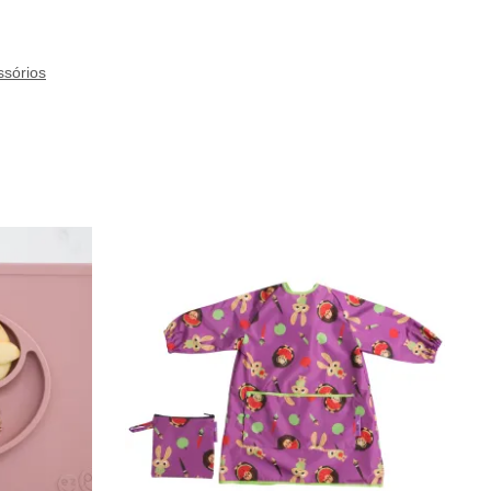
ssórios