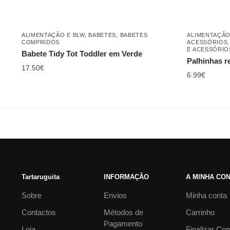
ALIMENTAÇÃO E BLW
,
BABETES
,
BABETES
ALIMENTAÇÃO
COMPRIDOS
ACESSÓRIOS
E ACESSÓRIO
Babete Tidy Tot Toddler em Verde
Palhinhas r
17.50
€
6.99
€
Tartaruguita
INFORMAÇÃO
A MINHA CO
Sobre
Envios
Minha conta
Contactos
Métodos de
Carrinho
Pagamento
Loja
Finalizar Co